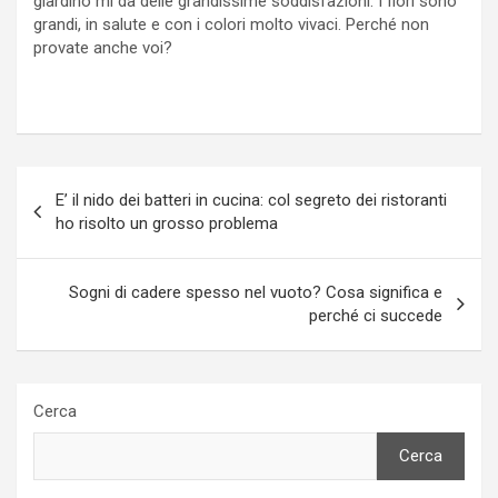
giardino mi dà delle grandissime soddisfazioni. I fiori sono
grandi, in salute e con i colori molto vivaci. Perché non
provate anche voi?
Navigazione
E’ il nido dei batteri in cucina: col segreto dei ristoranti
articoli
ho risolto un grosso problema
Sogni di cadere spesso nel vuoto? Cosa significa e
perché ci succede
Cerca
Cerca