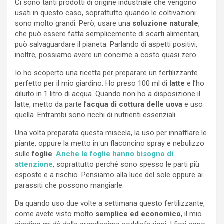
Ci sono tanti prodotti di origine industriale che vengono
usati in questo caso, soprattutto quando le coltivazioni
sono molto grandi. Però, usare una
soluzione naturale
,
che può essere fatta semplicemente di scarti alimentari,
può salvaguardare il pianeta. Parlando di aspetti positivi,
inoltre, possiamo avere un concime a costo quasi zero.
Io ho scoperto una ricetta per preparare un fertilizzante
perfetto per il mio giardino. Ho preso 100 ml di
latte
e l’ho
diluito in 1 litro di acqua. Quando non ho a disposizione il
latte, metto da parte l’
acqua di cottura delle uova
e uso
quella. Entrambi sono ricchi di nutrienti essenziali.
Una volta preparata questa miscela, la uso per innaffiare le
piante, oppure la metto in un flaconcino spray e nebulizzo
sulle
foglie
.
Anche le foglie hanno bisogno di
attenzione
, soprattutto perché sono spesso le parti più
esposte e a rischio. Pensiamo alla luce del sole oppure ai
parassiti che possono mangiarle.
Da quando uso due volte a settimana questo fertilizzante,
come avete visto molto
semplice ed economico
, il mio