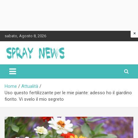
×
Skip
sabato, Agosto 8, 2026
to
content
Spraynews.it
Home
Attualità
Uso questo fertilizzante per le mie piante: adesso ho il giardino
fiorito. Vi svelo il mio segreto