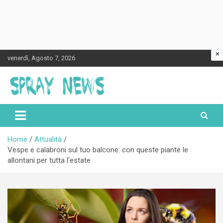
×
Skip
venerdì, Agosto 7, 2026
to
content
Spraynews.it
Home
Attualità
Vespe e calabroni sul tuo balcone: con queste piante le
allontani per tutta l’estate