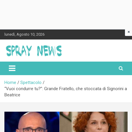
×
Skip
lunedì, Agosto 10, 2026
to
content
Spraynews.it
Home
Spettacolo
“Vuoi condurre tu?”: Grande Fratello, che stoccata di Signorini a
Beatrice