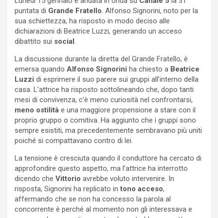
Lunedi 15 gennaio è andata in onda su
Canale 5
la 31°
puntata di
Grande Fratello
. Alfonso Signorini, noto per la
sua schiettezza, ha risposto in modo deciso alle
dichiarazioni di Beatrice Luzzi, generando un acceso
dibattito sui
social
.
La discussione durante la diretta del Grande Fratello, è
emersa quando
Alfonso Signorini
ha chiesto a
Beatrice
Luzzi
di esprimere il suo parere sui gruppi all’interno della
casa. L’attrice ha risposto sottolineando che, dopo tanti
mesi di convivenza, c’è meno curiosità nel confrontarsi,
meno ostilità
e una maggiore propensione a stare con il
proprio gruppo o comitiva. Ha aggiunto che i gruppi sono
sempre esistiti, ma precedentemente sembravano più uniti
poiché si compattavano contro di lei.
La tensione è cresciuta quando il conduttore ha cercato di
approfondire questo aspetto, ma l’attrice ha interrotto
dicendo che
Vittorio
avrebbe voluto intervenire. In
risposta, Signorini ha replicato in
tono acceso
,
affermando che se non ha concesso la parola al
concorrente è perché al momento non gli interessava e