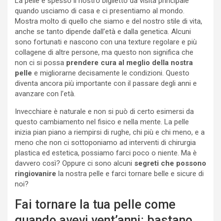
La pelle è spesso il nostro biglietto da visita principale
quando usciamo di casa e ci presentiamo al mondo.
Mostra molto di quello che siamo e del nostro stile di vita,
anche se tanto dipende dall’età e dalla genetica. Alcuni
sono fortunati e nascono con una texture regolare e più
collagene di altre persone, ma questo non significa che
non ci si possa
prendere cura al meglio della nostra
pelle
e migliorarne decisamente le condizioni. Questo
diventa ancora più importante con il passare degli anni e
avanzare con l’età.
Invecchiare è naturale e non si può di certo esimersi da
questo cambiamento nel fisico e nella mente. La pelle
inizia pian piano a riempirsi di rughe, chi più e chi meno, e a
meno che non ci sottoponiamo ad interventi di chirurgia
plastica ed estetica, possiamo farci poco o niente. Ma è
davvero così? Oppure ci sono alcuni
segreti che possono
ringiovanire
la nostra pelle e farci tornare belle e sicure di
noi?
Fai tornare la tua pelle come
quando avevi vent’anni: bastano