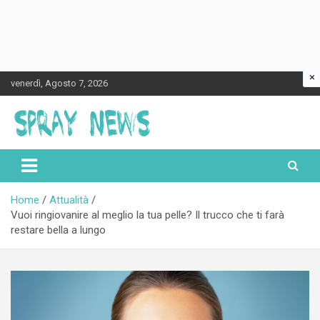
×
Skip
venerdì, Agosto 7, 2026
to
content
Spraynews.it
Home
Attualità
Vuoi ringiovanire al meglio la tua pelle? Il trucco che ti farà
restare bella a lungo