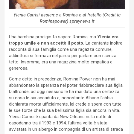
Ylenia Carrisi assieme a Romina e al fratello (Credit ig
Rominapower) spraynews.it
Una bambina prodigio fa sapere Romina, ma
Ylenia era
troppo umile e non accettò il posto.
La cantante inoltre
racconta di sua famiglia come una ragazza comune,
addirittura si fermava nel parco per parlare con i senza
tetto. Insomma, era una ragazzina molto empatica e
generosa.
Come detto in precedenza, Romina Power non ha mai
abbandonato la speranza nel poter riabbracciare sua figlia.
D’altronde, ad oggi nessuno le ha mai dato una certezza
su cosa le sia accaduto e, nonostante Albano l’abbia
dichiarata morta ufficialmente, lei crede e spera con tutte
le sue forze che la sua bellissima figlia sia ancora in vita.
Ylenia Carrisi è sparita da New Orleans nella notte di
capodanno tra il 1993 e 1994, l’ultima volta è stata
avvistata in un albergo in compagnia di un artista di strada