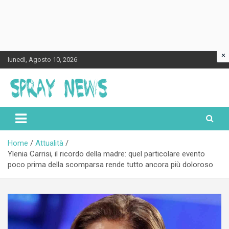
×
Skip
lunedì, Agosto 10, 2026
to
content
Spraynews.it
Home
Attualità
Ylenia Carrisi, il ricordo della madre: quel particolare evento
poco prima della scomparsa rende tutto ancora più doloroso