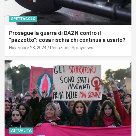
SPETTACOLO
Prosegue la guerra di DAZN contro il
“pezzotto”: cosa rischia chi continua a usarlo?
Novembre 28, 2024
Redazione Spraynews
ATTUALITÀ