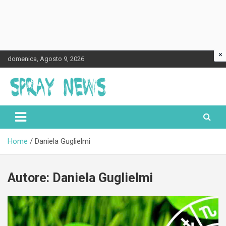
×
Skip
domenica, Agosto 9, 2026
to
content
Spraynews.it
Home
Daniela Guglielmi
Autore:
Daniela Guglielmi