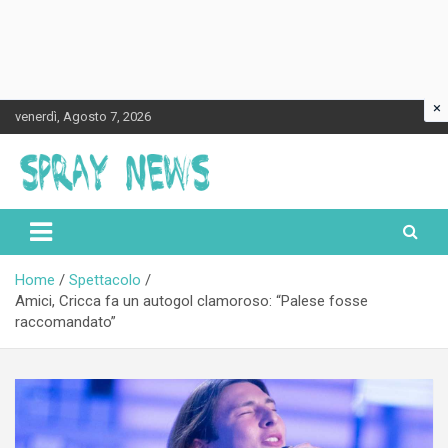
×
Skip
venerdì, Agosto 7, 2026
to
content
Spraynews.it
Home
Spettacolo
Amici, Cricca fa un autogol clamoroso: “Palese fosse
raccomandato”