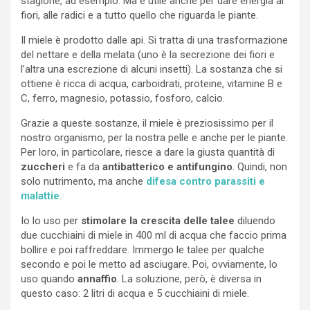
stagione, ad esempio. Ma è utile anche per dare energia ai
fiori, alle radici e a tutto quello che riguarda le piante.
Il miele è prodotto dalle api. Si tratta di una trasformazione
del nettare e della melata (uno è la secrezione dei fiori e
l’altra una escrezione di alcuni insetti). La sostanza che si
ottiene è ricca di acqua, carboidrati, proteine, vitamine B e
C, ferro, magnesio, potassio, fosforo, calcio.
Grazie a queste sostanze, il miele è preziosissimo per il
nostro organismo, per la nostra pelle e anche per le piante.
Per loro, in particolare, riesce a dare la giusta quantità di
zuccheri
e fa da
antibatterico e antifungino
. Quindi, non
solo nutrimento, ma anche
difesa contro parassiti e
malattie
.
Io lo uso per
stimolare la crescita delle talee
diluendo
due cucchiaini di miele in 400 ml di acqua che faccio prima
bollire e poi raffreddare. Immergo le talee per qualche
secondo e poi le metto ad asciugare. Poi, ovviamente, lo
uso quando
annaffio
. La soluzione, però, è diversa in
questo caso: 2 litri di acqua e 5 cucchiaini di miele.