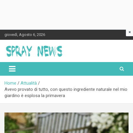
×
Skip
giovedì, Agosto 6, 2026
to
content
Spraynews.it
Home
Attualità
Avevo provato di tutto, con questo ingrediente naturale nel mio
giardino è esplosa la primavera