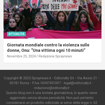
ATTUALITÀ
Giornata mondiale contro la violenza sulle
donne, Onu: “Una vittima ogni 10 minuti”
Novembre 25, 2024
Redazione Spraynews
Copyright © 2025 Spraynews.it - Editorially Srl - Via Assisi 21 -
00181 Roma - P.Iva 16947451007 - legal@editorially.it -
redazione@editorially.it
Questo blog non è una testata giornalistica, in quanto viene
aggiornato senza alcuna periodicità. Non può pertanto
considerarsi un prodotto editoriale ai sensi della legge n. 62