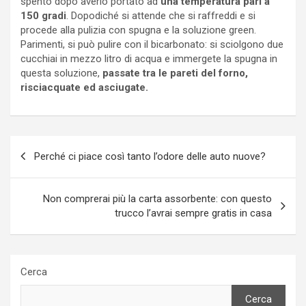
spento dopo averlo portato ad
una temperatura pari a
150 gradi
. Dopodiché si attende che si raffreddi e si
procede alla pulizia con spugna e la soluzione green.
Parimenti, si può pulire con il bicarbonato: si sciolgono due
cucchiai in mezzo litro di acqua e immergete la spugna in
questa soluzione,
passate tra le pareti del forno,
risciacquate ed asciugate.
Navigazione
Perché ci piace così tanto l’odore delle auto nuove?
articoli
Non comprerai più la carta assorbente: con questo
trucco l’avrai sempre gratis in casa
Cerca
Cerca