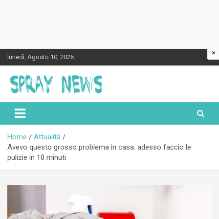
×
Skip
lunedì, Agosto 10, 2026
to
content
Spraynews.it
Home
Attualità
Avevo questo grosso problema in casa: adesso faccio le
pulizie in 10 minuti