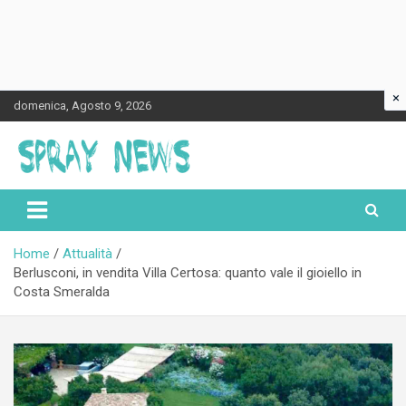
×
Skip
domenica, Agosto 9, 2026
to
content
Spraynews.it
Home
Attualità
Berlusconi, in vendita Villa Certosa: quanto vale il gioiello in
Costa Smeralda