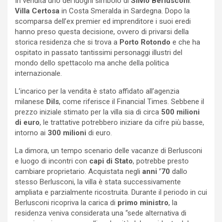
In vendita uno dei luoghi simbolo di
Silvio Berlusconi
:
Villa Certosa
in Costa Smeralda in Sardegna. Dopo la
scomparsa dell’ex premier ed imprenditore i suoi eredi
hanno preso questa decisione, ovvero di privarsi della
storica residenza che si trova a
Porto Rotondo
e che ha
ospitato in passato tantissimi personaggi illustri del
mondo dello spettacolo ma anche della politica
internazionale.
L’incarico per la vendita è stato affidato all’agenzia
milanese
Dils
, come riferisce il Financial Times. Sebbene il
prezzo iniziale stimato per la villa sia di circa
500 milioni
di euro
, le trattative potrebbero iniziare da cifre più basse,
intorno ai
300 milioni
di euro.
La dimora, un tempo scenario delle vacanze di Berlusconi
e luogo di incontri con
capi di Stato
, potrebbe presto
cambiare proprietario. Acquistata negli
anni ’70
dallo
stesso Berlusconi, la villa è stata successivamente
ampliata e parzialmente ricostruita. Durante il periodo in cui
Berlusconi ricopriva la carica di
primo ministro
, la
residenza veniva considerata una “sede alternativa di