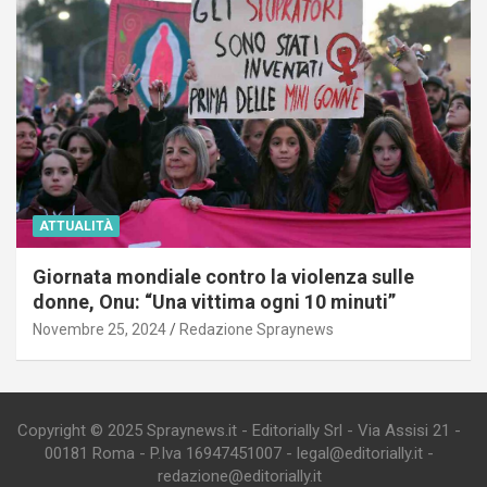
ATTUALITÀ
Giornata mondiale contro la violenza sulle
donne, Onu: “Una vittima ogni 10 minuti”
Novembre 25, 2024
Redazione Spraynews
Copyright © 2025 Spraynews.it - Editorially Srl - Via Assisi 21 -
00181 Roma - P.Iva 16947451007 - legal@editorially.it -
redazione@editorially.it