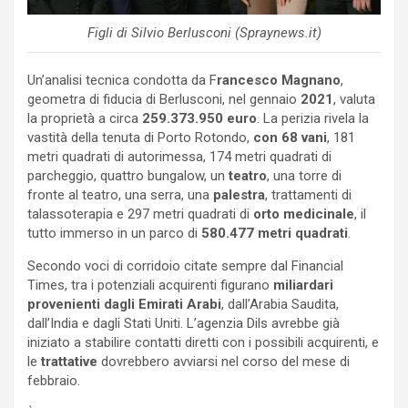
Figli di Silvio Berlusconi (Spraynews.it)
Un’analisi tecnica condotta da F
rancesco Magnano
,
geometra di fiducia di Berlusconi, nel gennaio
2021
, valuta
la proprietà a circa
259.373.950 euro
. La perizia rivela la
vastità della tenuta di Porto Rotondo,
con 68 vani
, 181
metri quadrati di autorimessa, 174 metri quadrati di
parcheggio, quattro bungalow, un
teatro
, una torre di
fronte al teatro, una serra, una
palestra
, trattamenti di
talassoterapia e 297 metri quadrati di
orto medicinale
, il
tutto immerso in un parco di
580.477 metri quadrati
.
Secondo voci di corridoio citate sempre dal Financial
Times, tra i potenziali acquirenti figurano
miliardari
provenienti dagli Emirati Arabi
, dall’Arabia Saudita,
dall’India e dagli Stati Uniti. L’agenzia Dils avrebbe già
iniziato a stabilire contatti diretti con i possibili acquirenti, e
le
trattative
dovrebbero avviarsi nel corso del mese di
febbraio.