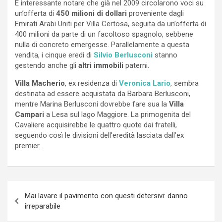
È interessante notare che già nel 2009 circolarono voci su
un’offerta di
450 milioni di dollari
proveniente dagli
Emirati Arabi Uniti per Villa Certosa, seguita da un’offerta di
400 milioni da parte di un facoltoso spagnolo, sebbene
nulla di concreto emergesse. Parallelamente a questa
vendita, i cinque eredi di
Silvio Berlusconi
stanno
gestendo anche gli
altri immobili
paterni.
Villa Macherio
, ex residenza di
Veronica Lario
, sembra
destinata ad essere acquistata da Barbara Berlusconi,
mentre Marina Berlusconi dovrebbe fare sua la
Villa
Campari
a Lesa sul lago Maggiore. La primogenita del
Cavaliere acquisirebbe le quattro quote dai fratelli,
seguendo così le divisioni dell’eredità lasciata dall’ex
premier.
Navigazione
Mai lavare il pavimento con questi detersivi: danno
articoli
irreparabile