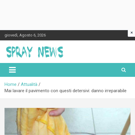
×
Skip
giovedì, Agosto 6, 2026
to
content
Spraynews.it
Home
Attualità
Mai lavare il pavimento con questi detersivi: danno irreparabile