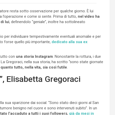
atore resta sotto osservazione per qualche giorno. È lui
l’operazione e come si sente. Prima di tutto,
nel video ha
di lui
, definendolo “geniale”, inoltre ha sottolineato
oprio per individuare tempestivamente eventuali anomalie e per
to forse quello più importante,
dedicato alla sua ex
 tutto con
una storia Instagram
. Nonostante la rottura, i due
a Gregoraci, nella sua storia, ha scritto “sono state giornate
quanto tutto, nella vita, sia così futile
.
e”, Elisabetta Gregoraci
ella sua sparizione dai social. “Sono stato dieci giorni al San
 tumore benigno nel cuore e sono intervenuti subito”. In un
ato l’accaduto a tutti i suoi followers
,
già da mesi in