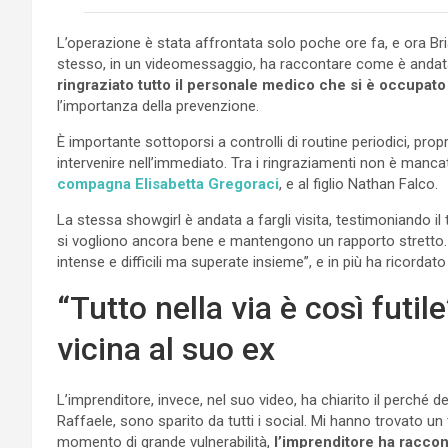
L’operazione è stata affrontata solo poche ore fa, e ora Bri
stesso, in un videomessaggio, ha raccontare come è andata 
ringraziato tutto il personale medico che si è occupato 
l’importanza della prevenzione.
È importante sottoporsi a controlli di routine periodici, pr
intervenire nell’immediato. Tra i ringraziamenti non è manca
compagna Elisabetta Gregoraci
, e al figlio Nathan Falco.
La stessa showgirl è andata a fargli visita, testimoniando il
si vogliono ancora bene e mantengono un rapporto stretto. L
intense e difficili ma superate insieme”, e in più ha ricordato
“Tutto nella via è così futil
vicina al suo ex
L’imprenditore, invece, nel suo video, ha chiarito il perché d
Raffaele, sono sparito da tutti i social. Mi hanno trovato un
momento di grande vulnerabilità,
l’imprenditore ha raccont