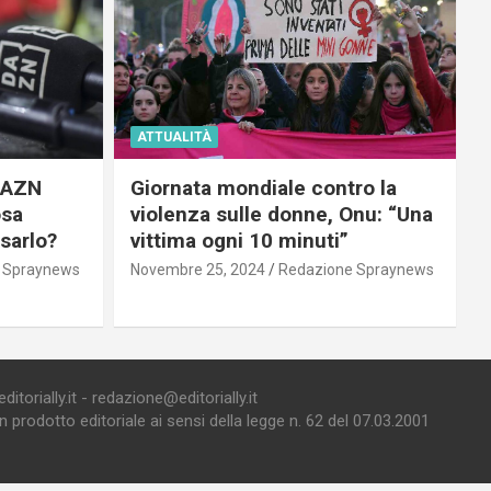
ATTUALITÀ
 DAZN
Giornata mondiale contro la
osa
violenza sulle donne, Onu: “Una
usarlo?
vittima ogni 10 minuti”
 Spraynews
Novembre 25, 2024
Redazione Spraynews
torially.it - redazione@editorially.it
prodotto editoriale ai sensi della legge n. 62 del 07.03.2001