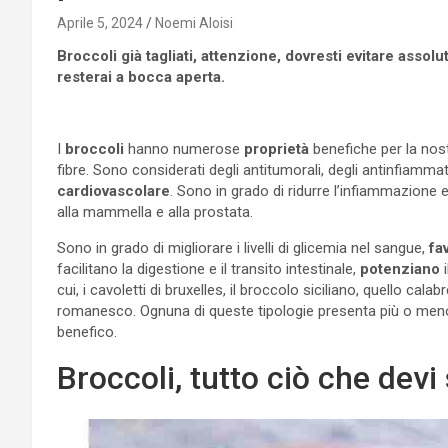
Aprile 5, 2024
Noemi Aloisi
Broccoli già tagliati, attenzione, dovresti evitare assol
resterai a bocca aperta.
I
broccoli
hanno numerose
proprietà
benefiche per la nos
fibre. Sono considerati degli antitumorali, degli antinfiamma
cardiovascolare
. Sono in grado di ridurre l’infiammazione 
alla mammella e alla prostata.
Sono in grado di migliorare i livelli di glicemia nel sangue,
fa
facilitano la digestione e il transito intestinale,
potenziano
i
cui, i cavoletti di bruxelles, il broccolo siciliano, quello calab
romanesco. Ognuna di queste tipologie presenta più o meno c
benefico.
Broccoli, tutto ciò che devi