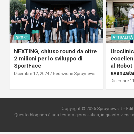
SPORT
ATTUALITÀ
NEXTING, chiuso round da oltre
Uroclini
2 milioni per lo sviluppo di
eccellenz
SportFace
al Robot 
avanzata
Dicembre 12, 2024
Redazione Spraynews
Dicembre 11
Copyright © 2025 Spraynews.it - Editor
Questo blog non è una testata giornalistica, in quanto viene 