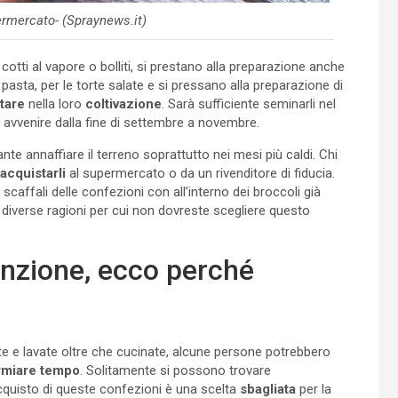
permercato- (Spraynews.it)
cotti al vapore o bolliti, si prestano alla preparazione anche
pasta, per le torte salate e si pressano alla preparazione di
tare
nella loro
coltivazione
. Sarà sufficiente seminarli nel
avvenire dalla fine di settembre a novembre.
ante annaffiare il terreno soprattutto nei mesi più caldi. Chi
acquistarli
al supermercato o da un rivenditore di fiducia.
caffali delle confezioni con all’interno dei broccoli già
o diverse ragioni per cui non dovreste scegliere questo
ttenzione, ecco perché
te e lavate oltre che cucinate, alcune persone potrebbero
rmiare
tempo
. Solitamente si possono trovare
’acquisto di queste confezioni è una scelta
sbagliata
per la