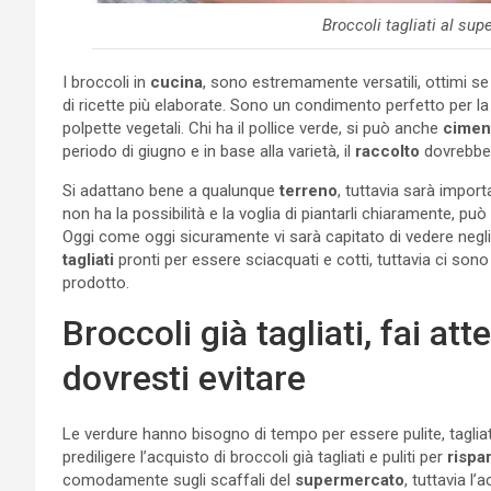
Broccoli tagliati al su
I broccoli in
cucina
, sono estremamente versatili, ottimi se 
di ricette più elaborate. Sono un condimento perfetto per la 
polpette vegetali. Chi ha il pollice verde, si può anche
cimen
periodo di giugno e in base alla varietà, il
raccolto
dovrebbe 
Si adattano bene a qualunque
terreno
, tuttavia sarà import
non ha la possibilità e la voglia di piantarli chiaramente, può
Oggi come oggi sicuramente vi sarà capitato di vedere negli s
tagliati
pronti per essere sciacquati e cotti, tuttavia ci son
prodotto.
Broccoli già tagliati, fai a
dovresti evitare
Le verdure hanno bisogno di tempo per essere pulite, taglia
prediligere l’acquisto di broccoli già tagliati e puliti per
rispa
comodamente sugli scaffali del
supermercato
, tuttavia l