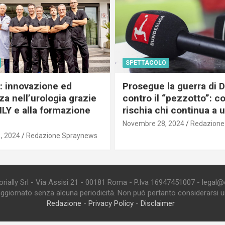
SPETTACOLO
c: innovazione ed
Prosegue la guerra di
a nell’urologia grazie
contro il “pezzotto”: c
ILY e alla formazione
rischia chi continua a 
Novembre 28, 2024
Redazione
, 2024
Redazione Spraynews
ially Srl - Via Assisi 21 - 00181 Roma - P.Iva 16947451007 - legal@edi
aggiornato senza alcuna periodicità. Non può pertanto considerarsi un 
Redazione
-
Privacy Policy
-
Disclaimer