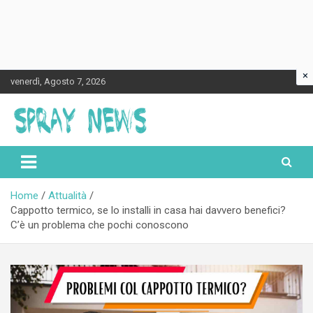
×
Skip
venerdì, Agosto 7, 2026
to
content
Spraynews.it
Home
Attualità
Cappotto termico, se lo installi in casa hai davvero benefici?
C’è un problema che pochi conoscono