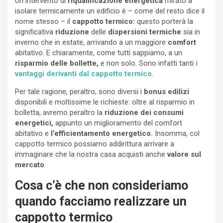
Un intervento di
riqualificazione energetica
mirato a
isolare termicamente un edificio è – come del resto dice il
nome stesso – il
cappotto termico:
questo porterà la
significativa
riduzione
delle
dispersioni termiche
sia in
inverno che in estate, arrivando a un maggiore
comfort
abitativo. E chiaramente, come tutti sappiamo, a un
risparmio delle bollette,
e non solo. Sono infatti tanti
i
vantaggi derivanti dal cappotto termico
.
Per tale ragione, peraltro, sono diversi i
bonus edilizi
disponibili e moltissime le richieste: oltre al risparmio in
bolletta, avremo peraltro la
riduzione dei consumi
energetici,
appunto un miglioramento del comfort
abitativo e
l’efficientamento energetico.
Insomma, col
cappotto termico possiamo addirittura arrivare a
immaginare che la nostra casa acquisti anche
valore sul
mercato
.
Cosa c’è che non consideriamo
quando facciamo realizzare un
cappotto termico