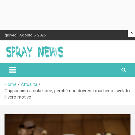
×
Skip
giovedì, Agosto 6, 2026
to
content
Spraynews.it
Home
Attualità
Cappuccino a colazione, perché non dovresti mai berlo: svelato
il vero motivo