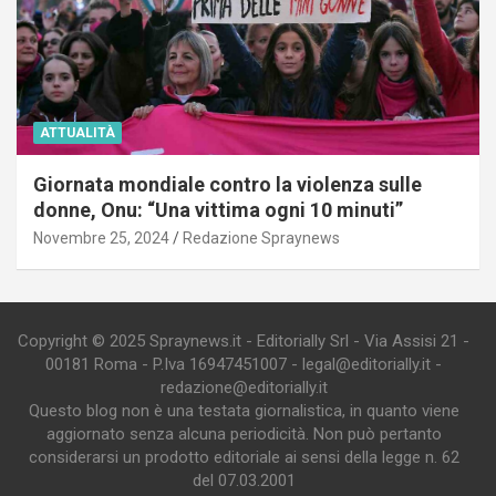
ATTUALITÀ
Giornata mondiale contro la violenza sulle
donne, Onu: “Una vittima ogni 10 minuti”
Novembre 25, 2024
Redazione Spraynews
Copyright © 2025 Spraynews.it - Editorially Srl - Via Assisi 21 -
00181 Roma - P.Iva 16947451007 - legal@editorially.it -
redazione@editorially.it
Questo blog non è una testata giornalistica, in quanto viene
aggiornato senza alcuna periodicità. Non può pertanto
considerarsi un prodotto editoriale ai sensi della legge n. 62
del 07.03.2001