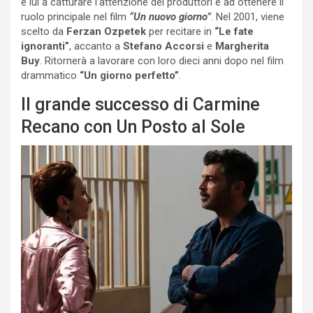
è lui a catturare l’attenzione dei produttori e ad ottenere il
ruolo principale nel film
“Un nuovo giorno”
. Nel 2001, viene
scelto da
Ferzan Ozpetek
per recitare in
“Le fate
ignoranti”
, accanto a
Stefano Accorsi
e
Margherita
Buy
. Ritornerà a lavorare con loro dieci anni dopo nel film
drammatico
“Un giorno perfetto”
.
Il grande successo di Carmine
Recano con Un Posto al Sole