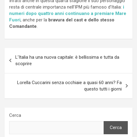
Infatti anche in questa quarta stagione il suo personaggio
resta di centrale importanza nell’IPM più famoso d’Italia:
i
numeri dopo quattro anni continuano a premiare Mare
Fuori
, anche per la
bravura del cast e dello stesso
Comandante
.
Navigazione
L’Italia ha una nuova capitale: è bellissima e tutta da
articoli
scoprire
Lorella Cuccarini senza occhiaie a quasi 60 anni? Fa
questo tutti i giorni
Cerca
Cerca