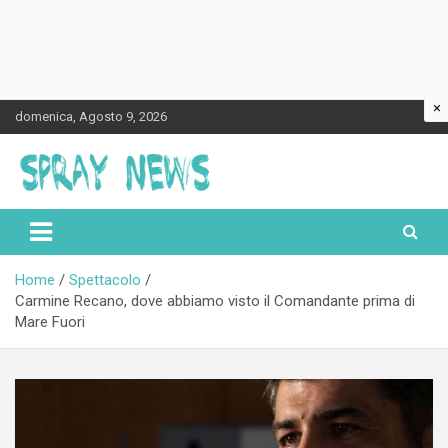
×
Skip
domenica, Agosto 9, 2026
to
content
Spraynews.it
Home
Spettacolo
Carmine Recano, dove abbiamo visto il Comandante prima di
Mare Fuori