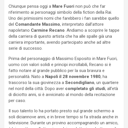
Chiunque pensa oggi a
Mare Fuori
non può che far
riferimento ai personaggi simbolo della fiction della Rai.
Uno dei primissimi nomi che farebbero i fan sarebbe quello
del
Comandante Massimo
, interpretato dall’attore
napoletano
Carmine Recano
. Andiamo a scoprire le tappe
della carriera di questo artista che ha alle spalle già una
carriera importante, avendo partecipato anche ad altre
serie di successo.
Prima del personaggio di Massimo Esposito in Mare Fuori,
uomo con valori solidi e principi incrollabili, Recano si è
fatto notare al grande pubblico per la sua bravura e
personalità. Nato a
Napoli il 28 novembre 1980
, ha
trascorso la sua giovinezza a
Secondigliano
, un quartiere
nel nord della città. Dopo aver
completato gli studi
, all’età
di diciotto anni, si è avvicinato al mondo della recitazione
per caso.
Il suo talento lo ha portato presto sul grande schermo a
soli diciannove anni, e in breve tempo si fa strada anche in
televisione. Durante un provino accompagnando un amico,