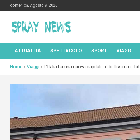
Skip
domenica, Agosto 9, 2026
to
content
Spraynews.it
ATTUALITÀ
SPETTACOLO
SPORT
VIAGGI
Home
Viaggi
L’Italia ha una nuova capitale: è bellissima e tu