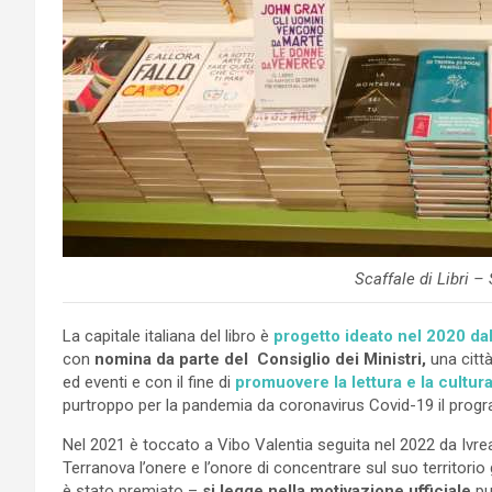
Scaffale di Libri –
La capitale italiana del libro è
progetto ideato nel 2020 dal
con
nomina da parte del Consiglio dei Ministri,
una citt
ed eventi e con il fine di
promuovere la lettura e la cultura
purtroppo per la pandemia da coronavirus Covid-19 il progr
Nel 2021 è toccato a Vibo Valentia seguita nel 2022 da Ivr
Terranova l’onere e l’onore di concentrare sul suo territorio 
è stato premiato –
si legge nella motivazione ufficiale
pub