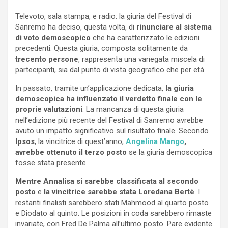
Televoto, sala stampa, e radio: la giuria del Festival di
Sanremo ha deciso, questa volta, di
rinunciare al sistema
di voto demoscopico
che ha caratterizzato le edizioni
precedenti. Questa giuria, composta solitamente da
trecento persone
, rappresenta una variegata miscela di
partecipanti, sia dal punto di vista geografico che per età.
In passato, tramite un’applicazione dedicata,
la giuria
demoscopica ha influenzato il verdetto finale con le
proprie valutazioni
. La mancanza di questa giuria
nell’edizione più recente del Festival di Sanremo avrebbe
avuto un impatto significativo sul risultato finale. Secondo
Ipsos
, la vincitrice di quest’anno,
Angelina Mango
,
avrebbe ottenuto il terzo posto
se la giuria demoscopica
fosse stata presente.
Mentre Annalisa si sarebbe classificata al secondo
posto
e
la vincitrice sarebbe stata Loredana Bertè
. I
restanti finalisti sarebbero stati Mahmood al quarto posto
e Diodato al quinto. Le posizioni in coda sarebbero rimaste
invariate, con Fred De Palma all’ultimo posto. Pare evidente