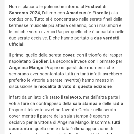
Non si placano le polemiche intorno al
Festival di
Sanremo 2024
, l’ultimo con
Amadeus
(e
Fiorello
) alla
conduzione. Tutto si è concentrato nelle serate finali della
kermesse musicale più attesa dell’anno, con i malumori e
le critiche verso i vertici Rai per quello che è accaduto nelle
due serate decisive. E che hanno portato a
due verdetti
ufficiali
.
Il primo, quello della serata
cover
, con il trionfo del rapper
napoletano
Geolier
. La seconda invece con il primato per
Angelina Mango
. Proprio in questi due momenti, che
sembrano aver scontentato tutti (in tanti infatti avrebbero
preferito le vittorie a serate invertite) hanno messo in
discussione le
modalità di voto di questa edizione
.
Infatti da un lato c’è stato il
televoto
, ma dall’altra parte i
voti a fare da contrappeso della
sala stampa
e delle
radio
.
Proprio il televoto avrebbe favorito Geolier nella serata
cover, mentre il parere della sala stampa è apparso
decisivo per la vittoria di Angelina Mango. Insomma,
tutti
scontenti
in quella che è stata l’ultima apparizione di