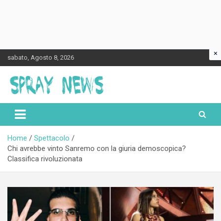
×
Skip
sabato, Agosto 8, 2026
to
content
Spraynews.it
Home
Spettacolo
Chi avrebbe vinto Sanremo con la giuria demoscopica?
Classifica rivoluzionata