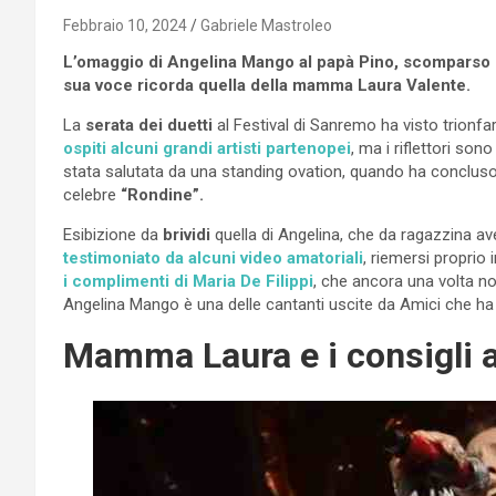
Febbraio 10, 2024
Gabriele Mastroleo
L’omaggio di Angelina Mango al papà Pino, scomparso die
sua voce ricorda quella della mamma Laura Valente.
La
serata dei duetti
al Festival di Sanremo ha visto trionfar
ospiti alcuni grandi artisti partenopei
, ma i riflettori sono 
stata salutata da una standing ovation, quando ha concluso 
celebre
“Rondine”.
Esibizione da
brividi
quella di Angelina, che da ragazzina a
testimoniato da alcuni video amatoriali
, riemersi proprio i
i complimenti di Maria De Filippi
, che ancora una volta no
Angelina Mango è una delle cantanti uscite da Amici che ha
Mamma Laura e i consigli a