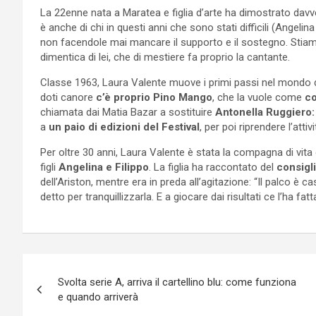
La 22enne nata a Maratea e figlia d’arte ha dimostrato dav
è anche di chi in questi anni che sono stati difficili (Angelin
non facendole mai mancare il supporto e il sostegno. Stiam
dimentica di lei, che di mestiere fa proprio la cantante.
Classe 1963, Laura Valente muove i primi passi nel mondo del
doti canore
c’è proprio Pino Mango
, che la vuole come
co
chiamata dai Matia Bazar a sostituire
Antonella Ruggiero:
a
un paio di edizioni del Festival
, per poi riprendere l’attivi
Per oltre 30 anni, Laura Valente è stata la compagna di vita
figli
Angelina e Filippo
. La figlia ha raccontato del
consigl
dell’Ariston, mentre era in preda all’agitazione: “Il palco è
detto per tranquillizzarla. E a giocare dai risultati ce l’ha fatt
Navigazione
Svolta serie A, arriva il cartellino blu: come funziona
articoli
e quando arriverà