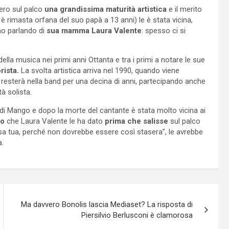
vero sul palco
una grandissima maturità artistica
e il merito
a è rimasta orfana del suo papà a 13 anni) le è stata vicina,
o parlando di
sua mamma Laura Valente
: spesso ci si
la musica nei primi anni Ottanta e tra i primi a notare le sue
rista.
La svolta artistica arriva nel 1990, quando viene
resterà nella band per una decina di anni, partecipando anche
tà solista.
 di Mango e dopo la morte del cantante è stata molto vicina ai
io
che Laura Valente le ha dato
prima che salisse
sul palco
 casa tua, perché non dovrebbe essere così stasera”, le avrebbe
a.
Ma davvero Bonolis lascia Mediaset? La risposta di
Piersilvio Berlusconi è clamorosa