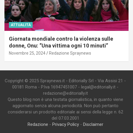
ATTUALITÀ
Giornata mondiale contro la violenza sulle
donne, Onu: “Una vittima ogni 10 minuti”
Novembre 25, 2024
Redazione Spraynews
Copyright © 2025 Spraynews.it - Editorially Srl - Via Assisi 21 -
00181 Roma - P.Iva 16947451007 - legal@editorially.it -
redazione@editorially.it
Questo blog non è una testata giornalistica, in quanto viene
aggiornato senza alcuna periodicità. Non può pertanto
considerarsi un prodotto editoriale ai sensi della legge n. 62
del 07.03.2001
Redazione
-
Privacy Policy
-
Disclaimer