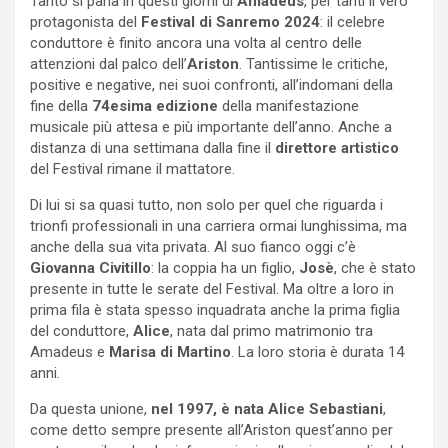
Tanto si parla in questi giorni di
Amadeus
, per tanti il vero
protagonista del
Festival di Sanremo 2024
: il celebre
conduttore è finito ancora una volta al centro delle
attenzioni dal palco dell’
Ariston
. Tantissime le critiche,
positive e negative, nei suoi confronti, all’indomani della
fine della
74esima edizione
della manifestazione
musicale più attesa e più importante dell’anno. Anche a
distanza di una settimana dalla fine il
direttore artistico
del Festival rimane il mattatore.
Di lui si sa quasi tutto, non solo per quel che riguarda i
trionfi professionali in una carriera ormai lunghissima, ma
anche della sua vita privata. Al suo fianco oggi c’è
Giovanna Civitillo
: la coppia ha un figlio,
Josè
, che è stato
presente in tutte le serate del Festival. Ma oltre a loro in
prima fila è stata spesso inquadrata anche la prima figlia
del conduttore,
Alice
, nata dal primo matrimonio tra
Amadeus e
Marisa di Martino
. La loro storia è durata 14
anni.
Da questa unione,
nel 1997, è nata Alice Sebastiani
,
come detto sempre presente all’Ariston quest’anno per