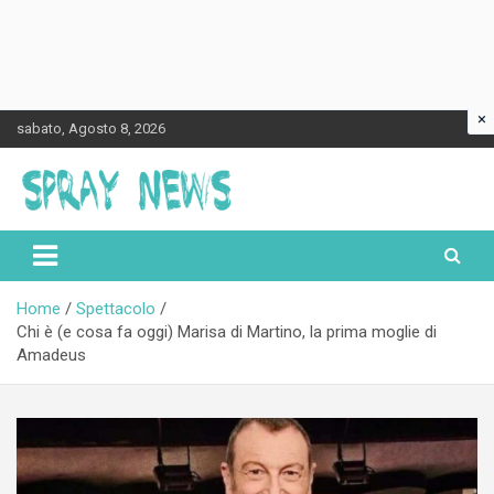
×
Skip
sabato, Agosto 8, 2026
to
content
Spraynews.it
Home
Spettacolo
Chi è (e cosa fa oggi) Marisa di Martino, la prima moglie di
Amadeus