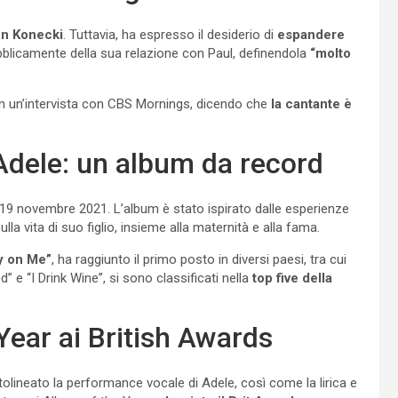
n Konecki
. Tuttavia, ha espresso il desiderio di
espandere
bblicamente della sua relazione con Paul, definendola
“molto
 in un’intervista con CBS Mornings, dicendo che
la cantante è
i Adele: un album da record
il 19 novembre 2021. L’album è stato ispirato dalle esperienze
lla vita di suo figlio, insieme alla maternità e alla fama.
y on Me”
, ha raggiunto il primo posto in diversi paesi, tra cui
d” e “I Drink Wine”, si sono classificati nella
top five della
Year ai British Awards
tolineato la performance vocale di Adele, così come la lirica e