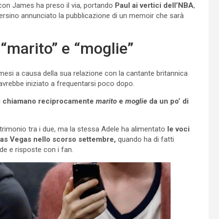
 con James ha preso il via, portando
Paul ai vertici dell’NBA
,
persino annunciato la pubblicazione di un memoir che sarà
“marito” e “moglie”
 mesi a causa della sua relazione con la cantante britannica
 avrebbe iniziato a frequentarsi poco dopo.
i chiamano reciprocamente
marito
e
moglie
da un po’ di
matrimonio tra i due, ma la stessa Adele ha alimentato
le voci
Las Vegas nello scorso settembre,
quando ha di fatti
e e risposte con i fan.