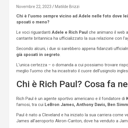
Novembre 22, 2023
Matilde Brizzi
Chi è l’uomo sempre vicino ad Adele nelle foto dove l
sposati o meno?
Le voci riguardanti
Adele e Rich Paul
che animano il web a
cantante britannica ha ufficializzato la sua relazione con l
Secondo alcuni, i due si sarebbero appena fidanzati ufficia
già sposati in segreto
.
L’unica certezza – o domanda a cui possiamo trovare rispo
meglio l’uomo che ha incastrato il cuore dell’usignolo ingles
Chi è Rich Paul? Cosa fa nel
Rich Paul è un agente sportivo americano e il fondatore di
famosi, tra cui
LeBron James, Anthony Davis, Ben Sim
Paul è nato a Cleveland e ha iniziato la sua carriera come ve
James all’aeroporto Akron-Canton, dove ha venduto a Jame