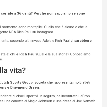
ei sorride a 36 denti? Perché non sappiamo se sono
l momento sono molteplici. Quello che è sicuro è che la
’agente NBA Rich Paul su Instagram.
lmente, secondo altri invece Adele e Rich Paul
si sarebbero
sta è:
chi è Rich Paul?
Qual è la sua storia? Conosciamo
e.
la vita?
Klutch Sports Group
, società che rappresenta molti atleti
mons e Draymond Green
.
nditore di cimeli sportivi. In seguito, ha incontrato LeBron
s una canotta di Magic Johnson e una divisa di Joe Namath.