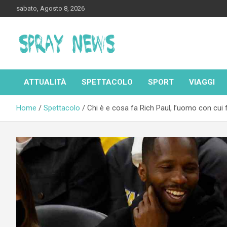
Skip
sabato, Agosto 8, 2026
to
content
Spraynews.it
ATTUALITÀ
SPETTACOLO
SPORT
VIAGGI
Home
Spettacolo
Chi è e cosa fa Rich Paul, l’uomo con cui