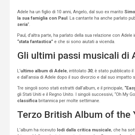
Adele ha un figlio di 10 anni, Angelo, dal suo ex marito
Simo
la sua famiglia con Paul
. La cantante ha anche parlato pu
seria
”.
Paul, d’altra parte, ha parlato della sua relazione con Adele
“stata fantastica”
e che si sono aiutati a vicenda.
Gli ultimi passi musicali d
L’
ultimo album di Adele
, intitolato
30
, è stato pubblicato 
e dall’ansia di Adele dopo il suo divorzio e dal suo impatto su
Tre singoli sono stati estratti dall’album, e il principale,
“Eas
gli Stati Uniti e il Regno Unito. I singoli successivi, “Oh My Go
classifica
britannica per molte settimane.
Terzo British Album of the 
L’album ha ricevuto
lodi dalla critica musicale
, che ha sot