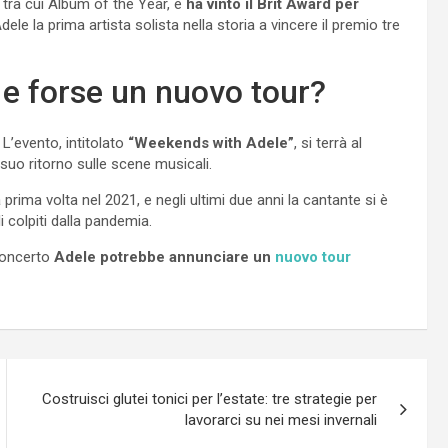
tra cui Album of the Year, e
ha vinto il Brit Award per
le la prima artista solista nella storia a vincere il premio tre
 e forse un nuovo tour?
. L’evento, intitolato
“Weekends with Adele”
, si terrà al
uo ritorno sulle scene musicali.
rima volta nel 2021, e negli ultimi due anni la cantante si è
li colpiti dalla pandemia.
 concerto
Adele potrebbe annunciare un
nuovo tour
Costruisci glutei tonici per l’estate: tre strategie per
lavorarci su nei mesi invernali