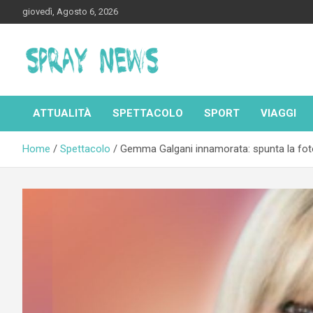
Skip
giovedì, Agosto 6, 2026
to
content
Spraynews.it
ATTUALITÀ
SPETTACOLO
SPORT
VIAGGI
Home
Spettacolo
Gemma Galgani innamorata: spunta la fot