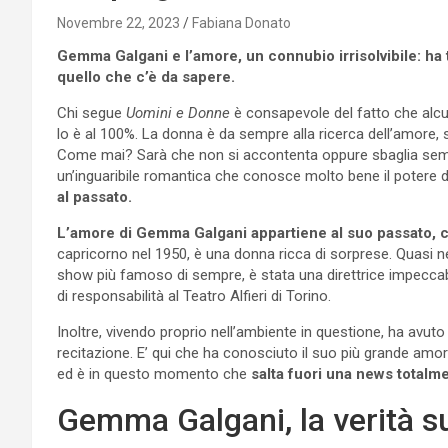
Novembre 22, 2023
Fabiana Donato
Gemma Galgani e l’amore, un connubio irrisolvibile: ha t
quello che c’è da sapere.
Chi segue
Uomini e Donne
è consapevole del fatto che alcun
lo è al 100%. La donna è da sempre alla ricerca dell’amore,
Come mai? Sarà che non si accontenta oppure sbaglia sempre
un’inguaribile romantica che conosce molto bene il potere d
al passato.
L’amore di Gemma Galgani appartiene al suo passato, c
capricorno nel 1950, è una donna ricca di sorprese. Quasi 
show più famoso di sempre, è stata una direttrice impeccabile
di responsabilità al Teatro Alfieri di Torino.
Inoltre, vivendo proprio nell’ambiente in questione, ha av
recitazione. E’ qui che ha conosciuto il suo più grande am
ed è in questo momento che
salta fuori una news totalme
Gemma Galgani, la verità su