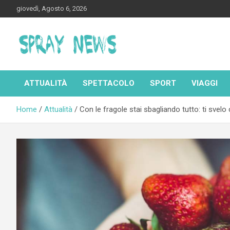
Skip
giovedì, Agosto 6, 2026
to
content
Spraynews.it
ATTUALITÀ
SPETTACOLO
SPORT
VIAGGI
Home
Attualità
Con le fragole stai sbagliando tutto: ti svel