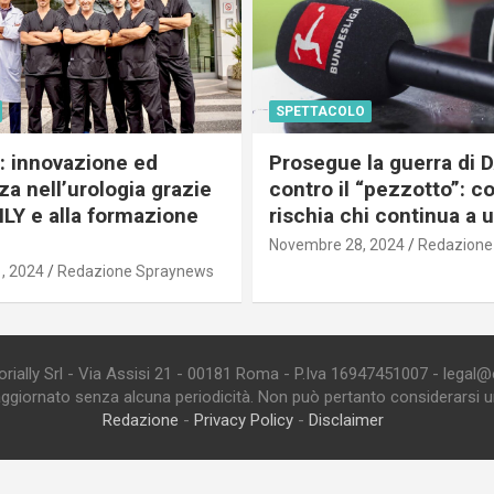
SPETTACOLO
c: innovazione ed
Prosegue la guerra di
a nell’urologia grazie
contro il “pezzotto”: c
ILY e alla formazione
rischia chi continua a 
Novembre 28, 2024
Redazione
, 2024
Redazione Spraynews
ially Srl - Via Assisi 21 - 00181 Roma - P.Iva 16947451007 - legal@edi
aggiornato senza alcuna periodicità. Non può pertanto considerarsi un 
Redazione
-
Privacy Policy
-
Disclaimer