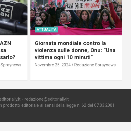
ATTUALITÀ
 DAZN
Giornata mondiale contro la
osa
violenza sulle donne, Onu: “Una
usarlo?
vittima ogni 10 minuti”
 Spraynews
Novembre 25, 2024
Redazione Spraynews
torially.it - redazione@editorially.it
prodotto editoriale ai sensi della legge n. 62 del 07.03.2001