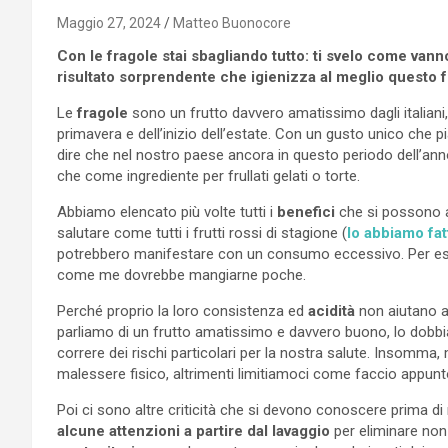
Maggio 27, 2024
Matteo Buonocore
Con le fragole stai sbagliando tutto: ti svelo come vann
risultato sorprendente che igienizza al meglio questo fr
Le
fragole
sono un frutto davvero amatissimo dagli italiani
primavera e dell’inizio dell’estate. Con un gusto unico che 
dire che nel nostro paese ancora in questo periodo dell’a
che come ingrediente per frullati gelati o torte.
Abbiamo elencato più volte tutti i
benefici
che si possono a
salutare come tutti i frutti rossi di stagione (
lo abbiamo fat
potrebbero manifestare con un consumo eccessivo. Per es
come me dovrebbe mangiarne poche.
Perché proprio la loro consistenza ed
acidità
non aiutano a
parliamo di un frutto amatissimo e davvero buono, lo do
correre dei rischi particolari per la nostra salute. Inso
malessere fisico, altrimenti limitiamoci come faccio appunt
Poi ci sono altre criticità che si devono conoscere prima di
alcune attenzioni a partire dal lavaggio
per eliminare non 