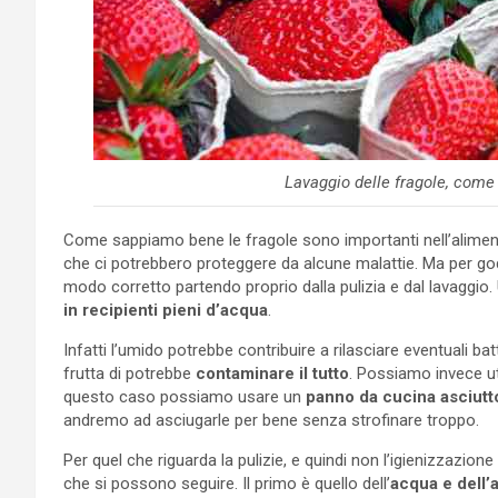
Lavaggio delle fragole, come e
Come sappiamo bene le fragole sono importanti nell’alime
che ci potrebbero proteggere da alcune malattie. Ma per gode
modo corretto partendo proprio dalla pulizia e dal lavaggio. 
in recipienti pieni d’acqua
.
Infatti l’umido potrebbe contribuire a rilasciare eventuali bat
frutta di potrebbe
contaminare il tutto
. Possiamo invece uti
questo caso possiamo usare un
panno da cucina asciutt
andremo ad asciugarle per bene senza strofinare troppo.
Per quel che riguarda la pulizie, e quindi non l’igienizzazio
che si possono seguire. Il primo è quello dell’
acqua e dell’