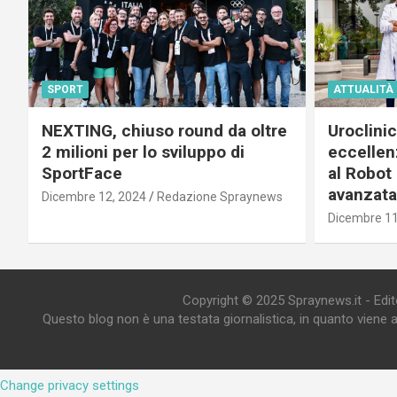
SPORT
ATTUALITÀ
NEXTING, chiuso round da oltre
Uroclini
2 milioni per lo sviluppo di
eccellenz
SportFace
al Robot 
avanzata
Dicembre 12, 2024
Redazione Spraynews
Dicembre 11
Copyright © 2025 Spraynews.it - Editor
Questo blog non è una testata giornalistica, in quanto viene 
Change privacy settings