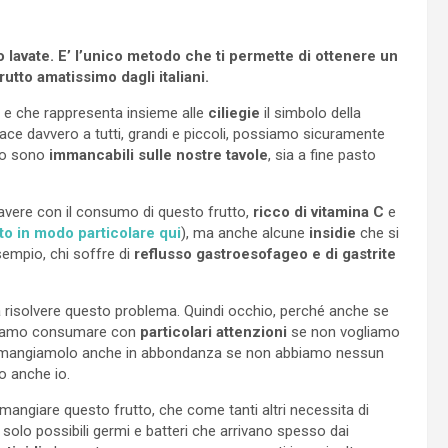
o lavate. E’ l’unico metodo che ti permette di ottenere un
utto amatissimo dagli italiani.
, e che rappresenta insieme alle
ciliegie
il simbolo della
piace davvero a tutti, grandi e piccoli, possiamo sicuramente
nno sono
immancabili sulle nostre tavole
, sia a fine pasto
vere con il consumo di questo frutto,
ricco di vitamina C
e
to in modo particolare qui
), ma anche alcune
insidie
che si
empio, chi soffre di
reflusso gastroesofageo e di gastrite
 risolvere questo problema. Quindi occhio, perché anche se
bbiamo consumare con
particolari attenzioni
se non vogliamo
mma, mangiamolo anche in abbondanza se non abbiamo nessun
o anche io.
 mangiare questo frutto, che come tanti altri necessita di
solo possibili germi e batteri che arrivano spesso dai