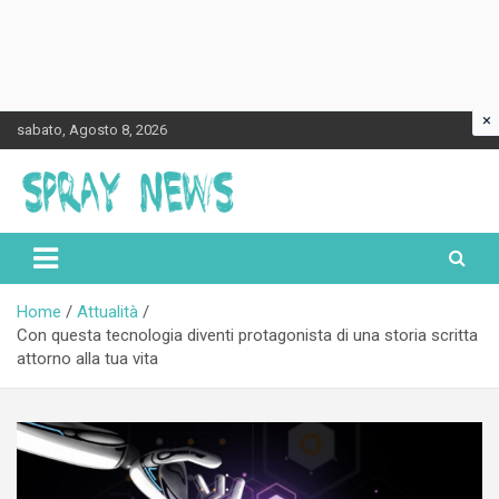
×
Skip
sabato, Agosto 8, 2026
to
content
Spraynews.it
Home
Attualità
Con questa tecnologia diventi protagonista di una storia scritta
attorno alla tua vita