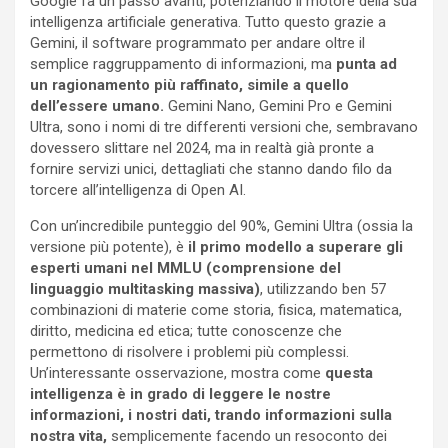
Google fa un passo avanti, potenziando il motore della sua
intelligenza artificiale generativa. Tutto questo grazie a
Gemini, il software programmato per andare oltre il
semplice raggruppamento di informazioni, ma
punta ad
un ragionamento più raffinato, simile a quello
dell’essere umano.
Gemini Nano, Gemini Pro e Gemini
Ultra, sono i nomi di tre differenti versioni che, sembravano
dovessero slittare nel 2024, ma in realtà già pronte a
fornire servizi unici, dettagliati che stanno dando filo da
torcere all’intelligenza di Open AI.
Con un’incredibile punteggio del 90%, Gemini Ultra (ossia la
versione più potente), è
il primo modello a superare gli
esperti umani nel MMLU (comprensione del
linguaggio multitasking massiva)
, utilizzando ben 57
combinazioni di materie come storia, fisica, matematica,
diritto, medicina ed etica; tutte conoscenze che
permettono di risolvere i problemi più complessi.
Un’interessante osservazione, mostra come
questa
intelligenza è in grado di leggere le nostre
informazioni, i nostri dati, trando informazioni sulla
nostra vita,
semplicemente facendo un resoconto dei