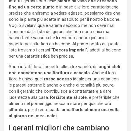
Infatti i gerani sono delle
piante da vaso che crescono
fino ad un certo punto
e in base alle loro caratteristiche
precise che andremo a vedere adesso, possiamo dire che
sono la pianta più adatta in assoluto per il nostro balcone.
Voglio svelarvi quale varietà secondo me non deve mai
mancare dalla lista dei gerani che non sono unici ma
hanno tante varianti che li rendono ancora più unici
rispetto agli altri fiori da balcone. Al primo posto di questa
lista troviamo i gerani
“Decora Imperial”
, adatti al balcone
per una caratteristica ben precisa.
Sono infatti dotati rispetto alle altre varietà, di
lunghi steli
che consentono una fioritura a cascata
. Anche il loro
fiore è unico, quel
rosso acceso
ideale per una casa con
le paresti esterne bianche o anche di tonalità più scure,
con il geranio che contribuisce a contrastare e a dare
lucentezza alla casa.
Resistente al sole
, è preferibile che
almeno nel pomeriggio riesca a stare per qualche ora
all’ombra, per il resto basta
annaffiarlo almeno una volta
al giorno nei mesi caldi
.
I gerani migliori che cambiano