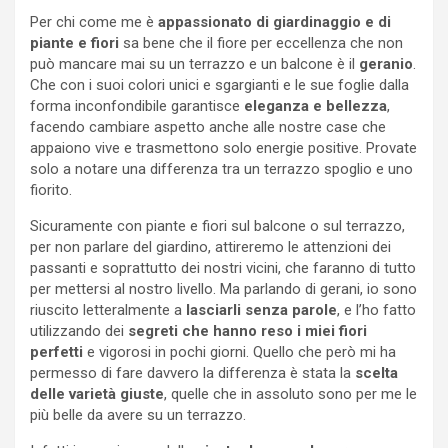
Per chi come me è
appassionato di giardinaggio e di
piante e fiori
sa bene che il fiore per eccellenza che non
può mancare mai su un terrazzo e un balcone è il
geranio
.
Che con i suoi colori unici e sgargianti e le sue foglie dalla
forma inconfondibile garantisce
eleganza e bellezza
,
facendo cambiare aspetto anche alle nostre case che
appaiono vive e trasmettono solo energie positive. Provate
solo a notare una differenza tra un terrazzo spoglio e uno
fiorito.
Sicuramente con piante e fiori sul balcone o sul terrazzo,
per non parlare del giardino, attireremo le attenzioni dei
passanti e soprattutto dei nostri vicini, che faranno di tutto
per mettersi al nostro livello. Ma parlando di gerani, io sono
riuscito letteralmente a
lasciarli senza parole
, e l’ho fatto
utilizzando dei
segreti che hanno reso i miei fiori
perfetti
e vigorosi in pochi giorni. Quello che però mi ha
permesso di fare davvero la differenza è stata la
scelta
delle varietà giuste
, quelle che in assoluto sono per me le
più belle da avere su un terrazzo.