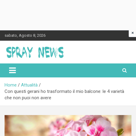
×
Skip
sabato, Agosto 8, 2026
to
content
Spraynews.it
Home
Attualità
Con questi gerani ho trasformato il mio balcone: le 4 varietà
che non puoi non avere