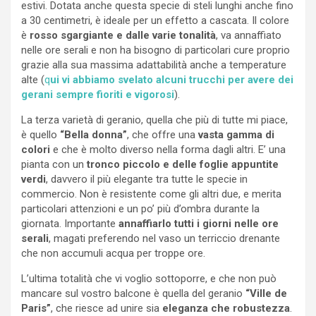
estivi. Dotata anche questa specie di steli lunghi anche fino
a 30 centimetri, è ideale per un effetto a cascata. Il colore
è
rosso sgargiante e dalle varie tonalità
, va annaffiato
nelle ore serali e non ha bisogno di particolari cure proprio
grazie alla sua massima adattabilità anche a temperature
alte (
q
ui vi abbiamo svelato alcuni trucchi per avere dei
gerani sempre fioriti e vigorosi
).
La terza varietà di geranio, quella che più di tutte mi piace,
è quello
“Bella donna”
, che offre una
vasta gamma di
colori
e che è molto diverso nella forma dagli altri. E’ una
pianta con un
tronco piccolo e delle foglie appuntite
verdi
, davvero il più elegante tra tutte le specie in
commercio. Non è resistente come gli altri due, e merita
particolari attenzioni e un po’ più d’ombra durante la
giornata. Importante
annaffiarlo tutti i giorni nelle ore
serali
, magati preferendo nel vaso un terriccio drenante
che non accumuli acqua per troppe ore.
L’ultima totalità che vi voglio sottoporre, e che non può
mancare sul vostro balcone è quella del geranio
“Ville de
Paris”
, che riesce ad unire sia
eleganza che robustezza
.