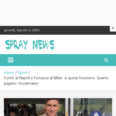
×
Skip
giovedì, Agosto 6, 2026
to
content
Spraynews.it
Home
Sport
Conte al Napoli e Fonseca al Milan: si quota l’esonero. Quanto
pagano i bookmaker