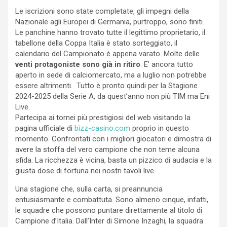
Le iscrizioni sono state completate, gli impegni della
Nazionale agli Europei di Germania, purtroppo, sono finiti.
Le panchine hanno trovato tutte il legittimo proprietario, il
tabellone della Coppa Italia è stato sorteggiato, il
calendario del Campionato è appena varato. Molte delle
venti protagoniste sono già in ritiro
. E’ ancora tutto
aperto in sede di calciomercato, ma a luglio non potrebbe
essere altrimenti. Tutto è pronto quindi per la Stagione
2024-2025 della Serie A, da quest’anno non più TIM ma Eni
Live.
Partecipa ai tornei più prestigiosi del web visitando la
pagina ufficiale di
bizz-casino.com
proprio in questo
momento. Confrontati con i migliori giocatori e dimostra di
avere la stoffa del vero campione che non teme alcuna
sfida. La ricchezza è vicina, basta un pizzico di audacia e la
giusta dose di fortuna nei nostri tavoli live.
Una stagione che, sulla carta, si preannuncia
entusiasmante e combattuta. Sono almeno cinque, infatti,
le squadre che possono puntare direttamente al titolo di
Campione d’Italia. Dall’Inter di Simone Inzaghi, la squadra