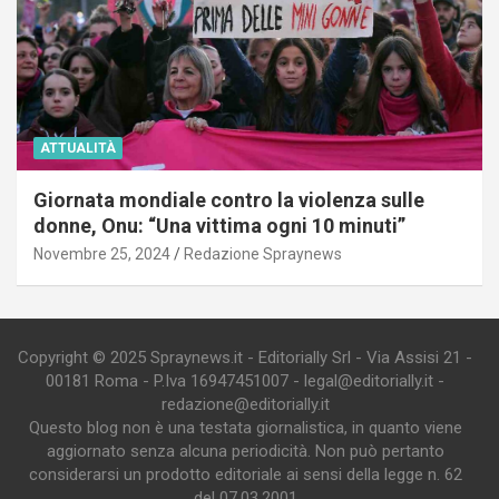
ATTUALITÀ
Giornata mondiale contro la violenza sulle
donne, Onu: “Una vittima ogni 10 minuti”
Novembre 25, 2024
Redazione Spraynews
Copyright © 2025 Spraynews.it - Editorially Srl - Via Assisi 21 -
00181 Roma - P.Iva 16947451007 - legal@editorially.it -
redazione@editorially.it
Questo blog non è una testata giornalistica, in quanto viene
aggiornato senza alcuna periodicità. Non può pertanto
considerarsi un prodotto editoriale ai sensi della legge n. 62
del 07.03.2001