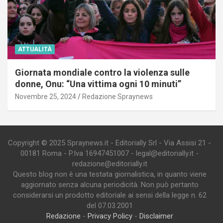
ATTUALITÀ
Giornata mondiale contro la violenza sulle
donne, Onu: “Una vittima ogni 10 minuti”
Novembre 25, 2024
Redazione Spraynews
Copyright © 2025 Spraynews.it - Editorially Srl - Via Assisi 21 -
00181 Roma - P.Iva 16947451007 - legal@editorially.it -
redazione@editorially.it
Questo blog non è una testata giornalistica, in quanto viene
aggiornato senza alcuna periodicità. Non può pertanto
considerarsi un prodotto editoriale ai sensi della legge n. 62
del 07.03.2001
Redazione
-
Privacy Policy
-
Disclaimer