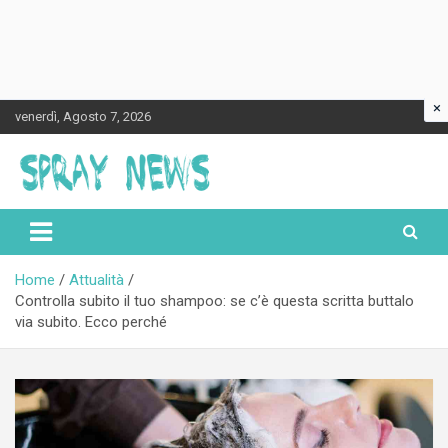
×
Skip
venerdì, Agosto 7, 2026
to
content
Spraynews.it
Home
Attualità
Controlla subito il tuo shampoo: se c’è questa scritta buttalo
via subito. Ecco perché