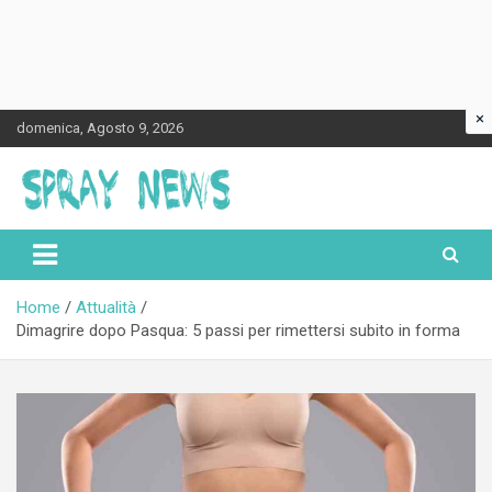
×
Skip
domenica, Agosto 9, 2026
to
content
Spraynews.it
Home
Attualità
Dimagrire dopo Pasqua: 5 passi per rimettersi subito in forma