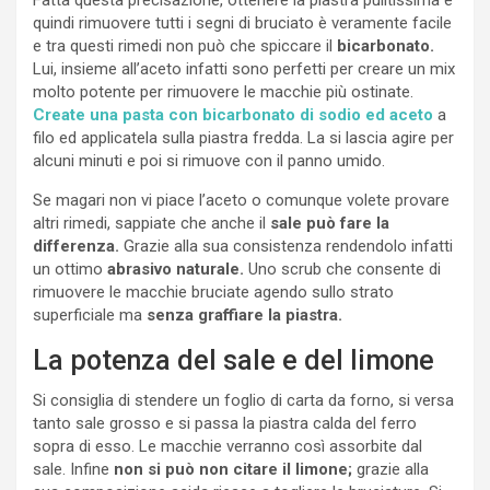
quindi rimuovere tutti i segni di bruciato è veramente facile
e tra questi rimedi non può che spiccare il
bicarbonato.
Lui, insieme all’aceto infatti sono perfetti per creare un mix
molto potente per rimuovere le macchie più ostinate.
Create una pasta con bicarbonato di sodio ed aceto
a
filo ed applicatela sulla piastra fredda. La si lascia agire per
alcuni minuti e poi si rimuove con il panno umido.
Se magari non vi piace l’aceto o comunque volete provare
altri rimedi, sappiate che anche il
sale può fare la
differenza.
Grazie alla sua consistenza rendendolo infatti
un ottimo
abrasivo naturale.
Uno scrub che consente di
rimuovere le macchie bruciate agendo sullo strato
superficiale ma
senza graffiare la piastra.
La potenza del sale e del limone
Si consiglia di stendere un foglio di carta da forno, si versa
tanto sale grosso e si passa la piastra calda del ferro
sopra di esso. Le macchie verranno così assorbite dal
sale. Infine
non si può non citare il limone;
grazie alla