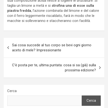
sua composizione acida riesce a togliere le bruciature. Si
taglia un limone a metà e si
strofina una di esse sulla
piastra fredda
, l’azione combinata del limone e del calore
con il ferro leggermente riscaldato, farà in modo che le
macchie si solleveranno e staccheranno con facilità.
Navigazione
Sai cosa succede al tuo corpo se bevi ogni giorno
articoli
aceto di mele? Impressionante
C’è posta per te, ultima puntata: cosa si sa (già) sulla
prossima edizione?
Cerca
Cerca