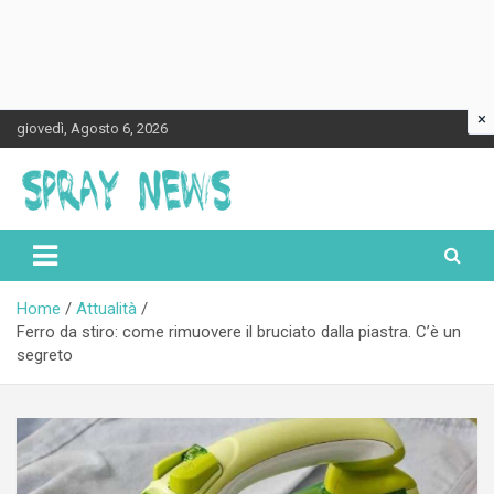
×
Skip
giovedì, Agosto 6, 2026
to
content
Spraynews.it
Home
Attualità
Ferro da stiro: come rimuovere il bruciato dalla piastra. C’è un
segreto