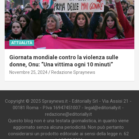
ATTUALITÀ
Giornata mondiale contro la violenza sulle
donne, Onu: “Una vittima ogni 10 minuti”
Novembre 25, 2024
Redazione Spraynews
Copyright © 2025 Spraynews.it - Editorially Srl - Via Assisi 21 -
00181 Roma - P.Iva 16947451007 - legal@editorially.it -
redazione@editorially.it
Questo blog non è una testata giornalistica, in quanto viene
aggiornato senza alcuna periodicità. Non può pertanto
considerarsi un prodotto editoriale ai sensi della legge n. 62