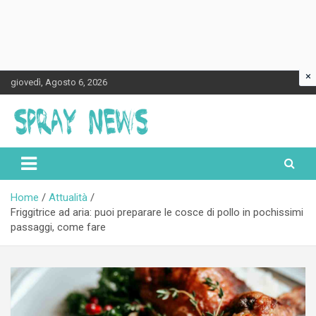
×
Skip
giovedì, Agosto 6, 2026
to
content
Spraynews.it
Home
Attualità
Friggitrice ad aria: puoi preparare le cosce di pollo in pochissimi
passaggi, come fare