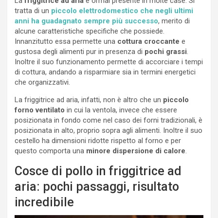
La
friggitrice ad aria
è ormai presente in molte case. Si
tratta di un
piccolo elettrodomestico che negli ultimi
anni ha guadagnato sempre più successo
, merito di
alcune caratteristiche specifiche che possiede.
Innanzitutto essa permette una
cottura croccante
e
gustosa degli alimenti pur in presenza di
pochi grassi
.
Inoltre il suo funzionamento permette di accorciare i tempi
di cottura, andando a risparmiare sia in termini energetici
che organizzativi.
La friggitrice ad aria, infatti, non è altro che un
piccolo
forno ventilato
in cui la ventola, invece che essere
posizionata in fondo come nel caso dei forni tradizionali, è
posizionata in alto, proprio sopra agli alimenti. Inoltre il suo
cestello ha dimensioni ridotte rispetto al forno e per
questo comporta una
minore dispersione di calore
.
Cosce di pollo in friggitrice ad
aria: pochi passaggi, risultato
incredibile