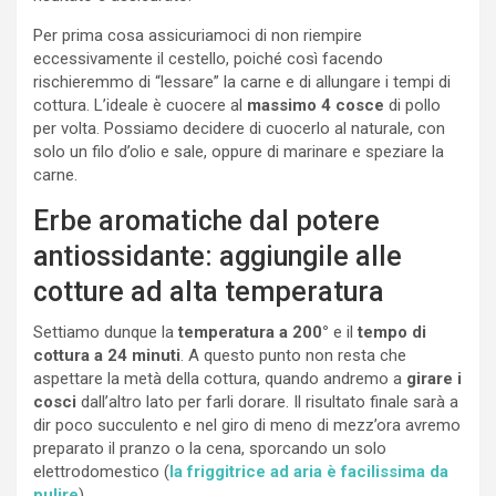
Per prima cosa assicuriamoci di non riempire
eccessivamente il cestello, poiché così facendo
rischieremmo di “lessare” la carne e di allungare i tempi di
cottura. L’ideale è cuocere al
massimo 4 cosce
di pollo
per volta. Possiamo decidere di cuocerlo al naturale, con
solo un filo d’olio e sale, oppure di marinare e speziare la
carne.
Erbe aromatiche dal potere
antiossidante: aggiungile alle
cotture ad alta temperatura
Settiamo dunque la
temperatura a 200°
e il
tempo di
cottura a 24 minuti
. A questo punto non resta che
aspettare la metà della cottura, quando andremo a
girare i
cosci
dall’altro lato per farli dorare. Il risultato finale sarà a
dir poco succulento e nel giro di meno di mezz’ora avremo
preparato il pranzo o la cena, sporcando un solo
elettrodomestico (
la friggitrice ad aria è facilissima da
pulire
).