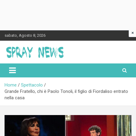
×
Skip
sabato, Agosto 8, 2026
to
content
Spraynews.it
Home
Spettacolo
Grande Fratello, chi è Paolo Tonoli, il figlio di Fiordaliso entrato
nella casa