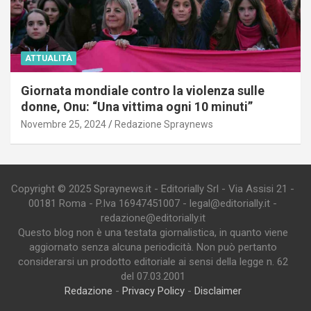
ATTUALITÀ
Giornata mondiale contro la violenza sulle
donne, Onu: “Una vittima ogni 10 minuti”
Novembre 25, 2024
Redazione Spraynews
Copyright © 2025 Spraynews.it - Editorially Srl - Via Assisi 21 -
00181 Roma - P.Iva 16947451007 - legal@editorially.it -
redazione@editorially.it
Questo blog non è una testata giornalistica, in quanto viene
aggiornato senza alcuna periodicità. Non può pertanto
considerarsi un prodotto editoriale ai sensi della legge n. 62
del 07.03.2001
Redazione
-
Privacy Policy
-
Disclaimer