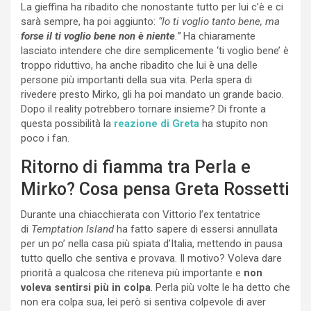
La gieffina ha ribadito che nonostante tutto per lui c’è e ci
sarà sempre, ha poi aggiunto:
“Io ti voglio tanto bene, ma
forse il ti voglio bene non è niente
.”
Ha chiaramente
lasciato intendere che dire semplicemente ‘ti voglio bene’ è
troppo riduttivo, ha anche ribadito che lui è una delle
persone più importanti della sua vita. Perla spera di
rivedere presto Mirko, gli ha poi mandato un grande bacio.
Dopo il reality potrebbero tornare insieme? Di fronte a
questa possibilità la
reazione di Greta
ha stupito non
poco i fan.
Ritorno di fiamma tra Perla e
Mirko? Cosa pensa Greta Rossetti
Durante una chiacchierata con Vittorio l’ex tentatrice
di
Temptation Island
ha fatto sapere di essersi annullata
per un po’ nella casa più spiata d’Italia, mettendo in pausa
tutto quello che sentiva e provava. Il motivo? Voleva dare
priorità a qualcosa che riteneva più importante e
non
voleva sentirsi più in colpa
. Perla più volte le ha detto che
non era colpa sua, lei però si sentiva colpevole di aver