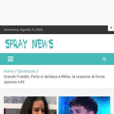
×
Skip
domenica, Agosto 9, 2026
to
content
Spraynews.it
Home
Spettacolo
Grande Fratello, Perla si dichiara a Mirko: la reazione di Greta
spiazza tutti