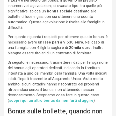
Il
2024
è nel segno dei bonus. Il governo ha previsto
innumerevoli agevolazioni, di svariato tipo: tra quelle più
significative, spicca un
bonus sociale
destinato alle
bollette di luce e gas, con cui ottenere uno sconto
automatico. Questa agevolazione è rivolta alle famiglie in
difficoltà.
Per quanto riguarda i requisiti per ottenere questo bonus, è
necessario avere un
Isee pari a 9.530 euro
. Nel caso di
una famiglia con 4 figli la soglia è di
20mila euro.
Inoltre
bisogna essere titolari di un contratto di fornitura.
Di seguito, è necessario, trasmettere i dati per l’erogazione
del bonus agli operatori dedicati, indicando la fornitura
intestata a uno dei membri della famiglia. Una volta indicati
i dati, l’Inps li trasmette all’Acquirente Unico. Aiuto molto
ambito, alcuni cittadini hanno riscontrato dei problemi
ritrovandosi senza il bonus, non ottenendo nessun
riconoscimento. Scopriamo cosa fare in questo caso
(
scopri qui un altro bonus da non farti sfuggire
).
Bonus sulle bollette, quando non