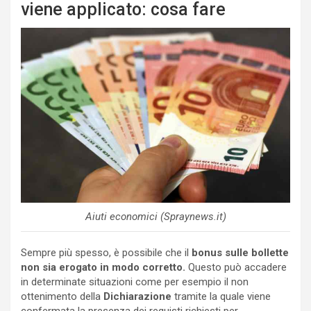
viene applicato: cosa fare
Aiuti economici (Spraynews.it)
Sempre più spesso, è possibile che il
bonus sulle bollette
non sia erogato in modo corretto.
Questo può accadere
in determinate situazioni come per esempio il non
ottenimento della
Dichiarazione
tramite la quale viene
confermata la presenza dei requisti richiesti per