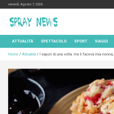
Skip
venerdì, Agosto 7, 2026
to
content
Spraynews.it
ATTUALITÀ
SPETTACOLO
SPORT
VIAGGI
Home
Attualità
I sapori di una volta: me li faceva mia nonna, 