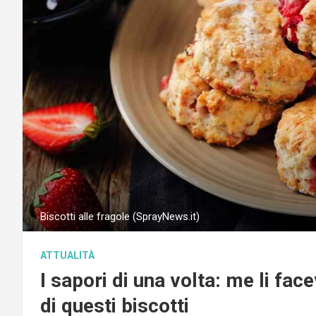
Biscotti alle fragole (SprayNews.it)
ATTUALITÀ
I sapori di una volta: me li fac
di questi biscotti