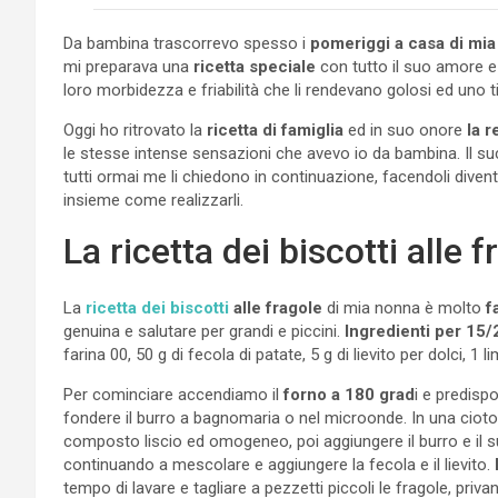
Da bambina trascorrevo spesso i
pomeriggi a casa di mi
mi preparava una
ricetta speciale
con tutto il suo amore e 
loro morbidezza e friabilità che li rendevano golosi ed uno ti
Oggi ho ritrovato la
ricetta di famiglia
ed in suo onore
la re
le stesse intense sensazioni che avevo io da bambina. Il suc
tutti ormai me li chiedono in continuazione, facendoli diven
insieme come realizzarli.
La ricetta dei biscotti alle f
La
ricetta dei biscotti
alle fragole
di mia nonna è molto
f
genuina e salutare per grandi e piccini.
Ingredienti per 15/2
farina 00, 50 g di fecola di patate, 5 g di lievito per dolci, 1
Per cominciare accendiamo il
forno a 180 grad
i e predisp
fondere il burro a bagnomaria o nel microonde. In una ciot
composto liscio ed omogeneo, poi aggiungere il burro e il 
continuando a mescolare e aggiungere la fecola e il lievito.
tempo di lavare e tagliare a pezzetti piccoli le fragole, priv