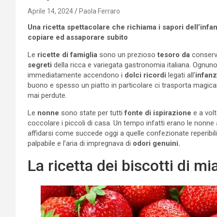
Aprile 14, 2024
Paola Ferraro
Una ricetta spettacolare che richiama i sapori dell’infa
copiare ed assaporare subito
Le
ricette di famiglia
sono un prezioso
tesoro da
conserv
segreti
della ricca e variegata gastronomia italiana. Ognuno
immediatamente accendono i
dolci ricordi
legati all’
infanz
buono e spesso un piatto in particolare ci trasporta magic
mai perdute.
Le
nonne
sono state per tutti
fonte di ispirazione
e a vol
coccolare i piccoli di casa. Un tempo infatti erano le nonne
affidarsi come succede oggi a quelle confezionate reperibil
palpabile e l’aria di impregnava di
odori genuini.
La ricetta dei biscotti di m