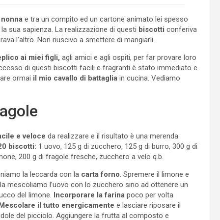
a nonna
e tra un compito ed un cartone animato lei spesso
la sua sapienza. La realizzazione di questi
biscotti
conferiva
rava l’altro. Non riuscivo a smettere di mangiarli.
plico ai miei figli,
agli amici e agli ospiti, per far provare loro
cesso di questi biscotti facili e fragranti è stato immediato e
tare ormai
il mio cavallo di battaglia
in cucina. Vediamo
ragole
acile e veloce
da realizzare e il risultato è una merenda
0 biscotti:
1 uovo, 125 g di zucchero, 125 g di burro, 300 g di
 limone, 200 g di fragole fresche, zucchero a velo q.b.
oniamo la leccarda con la
carta forno
. Spremere il limone e
ola mescoliamo l’uovo con lo zucchero sino ad ottenere un
succo del limone.
Incorporare la farina
poco per volta
Mescolare il tutto energicamente
e lasciare riposare il
andole del picciolo. Aggiungere la frutta al composto e