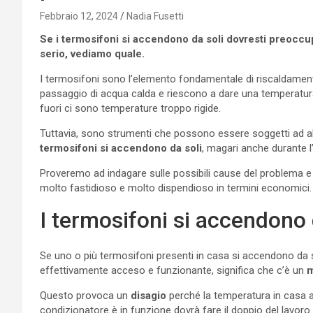
Febbraio 12, 2024
Nadia Fusetti
Se i termosifoni si accendono da soli dovresti preocc
serio, vediamo quale.
I termosifoni sono l’elemento fondamentale di riscaldamento
passaggio di acqua calda e riescono a dare una temperatura 
fuori ci sono temperature troppo rigide.
Tuttavia, sono strumenti che possono essere soggetti ad a
termosifoni si accendono da soli
, magari anche durante l
Proveremo ad indagare sulle possibili cause del problema e l
molto fastidioso e molto dispendioso in termini economici.
I termosifoni si accendono d
Se uno o più termosifoni presenti in casa si accendono da s
effettivamente acceso e funzionante, significa che c’è un
m
Questo provoca un
disagio
perché la temperatura in casa a
condizionatore è in funzione dovrà fare il doppio del lavo