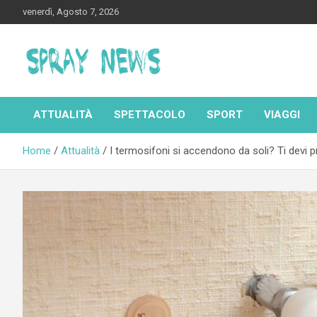
Skip
venerdì, Agosto 7, 2026
to
content
Spraynews.it
ATTUALITÀ
SPETTACOLO
SPORT
VIAGGI
Home
Attualità
I termosifoni si accendono da soli? Ti devi p