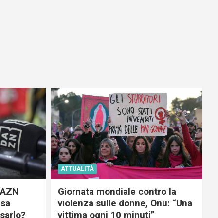
ATTUALITÀ
 DAZN
Giornata mondiale contro la
osa
violenza sulle donne, Onu: “Una
usarlo?
vittima ogni 10 minuti”