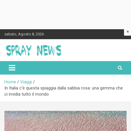
×
Skip
sabato, Agosto 8, 2026
to
content
Spraynews.it
Home
Viaggi
In Italia c’è questa spiaggia dalla sabbia rosa: una gemma che
ci invidia tutto il mondo