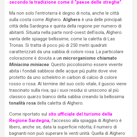
secondo la tradizione come il “paese delle streghe”
.
Ma non solo l’entroterra è degno di nota, anche le città
sulla costa come Alghero.
Alghero
è una delle principali
città della Sardegna e quinta della regione per numero di
abitanti. Situata nella parte nord-ovest dell’isola, Alghero
vanta delle spiagge bellissime, come la caletta di Las
Tronas. Si tratta di poco più di 250 metri quadrati
caratterizzati da una sabbia di colore rosa. La particolare
colorazione è dovuta a u
n microrganismo chiamato
Miniacina miniacea
. Questo piccolissimo essere vivente
abita i fondali sabbiosi delle acque più pulite dove vive
protetto da uno scheletro in carbon di calcio di colore
rosso o rosa. Al termine del suo ciclo vitale, il guscio viene
trascinato sulla riva; qui i suoi residui si uniscono al più
classico quarzo bianco della sabbia creando la bellissima
tonalità rosa
della caletta di Alghero.
Come riportato sul
sito ufficiale del turismo della
Regione Sardegna,
l’accesso alla spiaggia di Alghero è
libero, anche se, data la superficie ridotta, il numero di
bagnanti non può superare le venti unità. Quella di Alghero