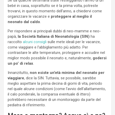
Se da qualche settimana state festeggiando l’arrivo di un
bebé in casa, soprattutto se è la prima volta, potreste
trovarvi, in questo momento dell’anno, a chiedervi come
organizzare le vacanze e
proteggere al meglio il
neonato dal caldo
.
Per rispondere ai principali dubbi di neo-mamme e neo-
papà,
la Società Italiana di Neonatologia (SIN)
ha
raccolto
alcuni consigli
sulle mete ideali per le vacanze,
come viaggiare e l’abbigliamento più adatto. Per
contrastare le alte temperature, proteggere e accudire nel
miglior modo possibile il neonato e, naturalmente,
godersi
un po’ di relax
.
Innanzitutto,
non esiste un’età minima del neonato per
viaggiare
, dice la SIN. Tuttavia, se possibile, sarebbe
meglio aspettare la prima decina di giorni di vita, periodo
nel quale alcune condizioni (come l’avvio dell’allattamento,
il calo ponderale, la comparsa eventuale di ittero)
potrebbero necessitare di un monitoraggio da parte del
pediatra di riferimento.