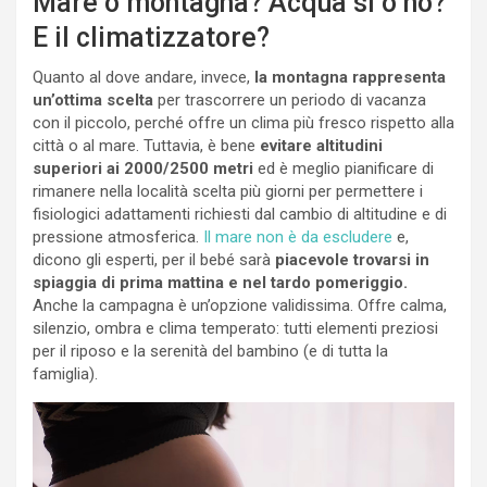
Mare o montagna? Acqua sì o no?
E il climatizzatore?
Quanto al dove andare, invece,
la montagna rappresenta
un’ottima scelta
per trascorrere un periodo di vacanza
con il piccolo, perché offre un clima più fresco rispetto alla
città o al mare. Tuttavia, è bene
evitare altitudini
superiori ai 2000/2500 metri
ed è meglio pianificare di
rimanere nella località scelta più giorni per permettere i
fisiologici adattamenti richiesti dal cambio di altitudine e di
pressione atmosferica.
Il mare non è da escludere
e,
dicono gli esperti, per il bebé sarà
piacevole trovarsi in
spiaggia di prima mattina e nel tardo pomeriggio.
Anche la campagna è un’opzione validissima. Offre calma,
silenzio, ombra e clima temperato: tutti elementi preziosi
per il riposo e la serenità del bambino (e di tutta la
famiglia).