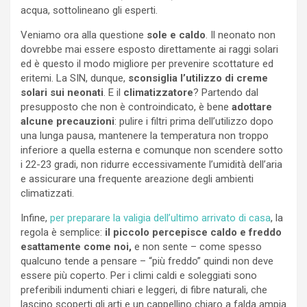
acqua, sottolineano gli esperti.
Veniamo ora alla questione
sole e caldo
. Il neonato non
dovrebbe mai essere esposto direttamente ai raggi solari
ed è questo il modo migliore per prevenire scottature ed
eritemi. La SIN, dunque,
sconsiglia l’utilizzo di creme
solari sui neonati
. E il
climatizzatore
? Partendo dal
presupposto che non è controindicato, è bene
adottare
alcune precauzioni
: pulire i filtri prima dell’utilizzo dopo
una lunga pausa, mantenere la temperatura non troppo
inferiore a quella esterna e comunque non scendere sotto
i 22-23 gradi, non ridurre eccessivamente l’umidità dell’aria
e assicurare una frequente areazione degli ambienti
climatizzati.
Infine,
per preparare la valigia dell’ultimo arrivato di casa
, la
regola è semplice:
il piccolo percepisce caldo e freddo
esattamente come noi,
e non sente – come spesso
qualcuno tende a pensare – “più freddo” quindi non deve
essere più coperto. Per i climi caldi e soleggiati sono
preferibili indumenti chiari e leggeri, di fibre naturali, che
lascino scoperti gli arti e un cappellino chiaro a falda ampia