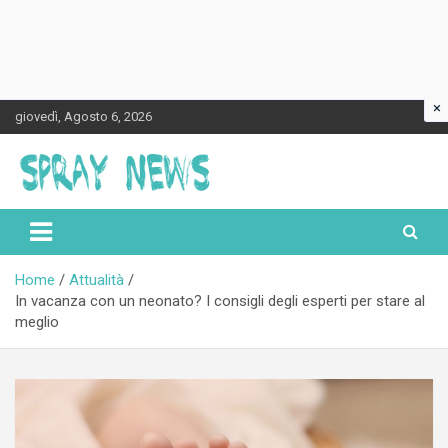
×
Skip
giovedì, Agosto 6, 2026
to
content
Spraynews.it
Home
Attualità
In vacanza con un neonato? I consigli degli esperti per stare al
meglio