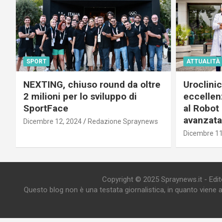
SPORT
ATTUALITÀ
NEXTING, chiuso round da oltre
Uroclini
2 milioni per lo sviluppo di
eccellenz
SportFace
al Robot 
avanzata
Dicembre 12, 2024
Redazione Spraynews
Dicembre 11
Copyright © 2025 Spraynews.it - Editor
Questo blog non è una testata giornalistica, in quanto viene 