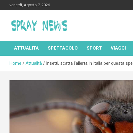
Skip
venerdì, Agosto 7, 2026
to
content
Spraynews.it
ATTUALITÀ
SPETTACOLO
SPORT
VIAGGI
Home
Attualità
Insetti, scatta l’allerta in Italia per questa