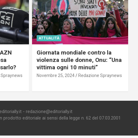
ATTUALITÀ
 DAZN
Giornata mondiale contro la
osa
violenza sulle donne, Onu: “Una
usarlo?
vittima ogni 10 minuti”
 Spraynews
Novembre 25, 2024
Redazione Spraynews
torially.it - redazione@editorially.it
prodotto editoriale ai sensi della legge n. 62 del 07.03.2001