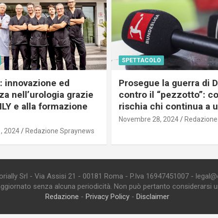
SPETTACOLO
c: innovazione ed
Prosegue la guerra di
a nell’urologia grazie
contro il “pezzotto”: c
ILY e alla formazione
rischia chi continua a 
Novembre 28, 2024
Redazione
, 2024
Redazione Spraynews
ially Srl - Via Assisi 21 - 00181 Roma - P.Iva 16947451007 - legal@edi
aggiornato senza alcuna periodicità. Non può pertanto considerarsi un 
Redazione
-
Privacy Policy
-
Disclaimer