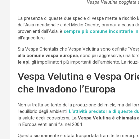
Vespa Velutina poggiata s
La presenza di queste due specie di vespe mette a rischio l
dell’Asia meridionale e del Medio Oriente, oramai, a causa d
provenienti dall’Asia, è
sempre più comune incontrarle in
all’agricoltura.
Sia Vespa Orientalis che Vespa Velutina sono definite “Vesp
alla comune vespa europea
, sono più aggressive, una lor
le api
, gli impollinatori più importanti dell’ambiente. La ridu
Vespa Velutina e Vespa Orie
che invadono l’Europa
Non si tratta soltanto della produzione del miele, ma dal loro 
l’equilibrio degli ambienti.
L’attività predatoria di queste d
la salute degli ecosistemi.
La Vespa Velutina è chiamata a
in Europa venti anni fa, nel 2004.
Questa sicuramente è stata trasportata tramite le merci prov