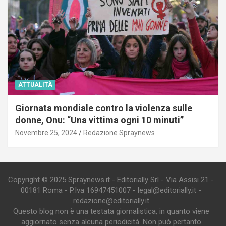
ATTUALITÀ
Giornata mondiale contro la violenza sulle
donne, Onu: “Una vittima ogni 10 minuti”
Novembre 25, 2024
Redazione Spraynews
Copyright © 2025 Spraynews.it - Editorially Srl - Via Assisi 21 -
00181 Roma - P.Iva 16947451007 - legal@editorially.it -
redazione@editorially.it
Questo blog non è una testata giornalistica, in quanto viene
aggiornato senza alcuna periodicità. Non può pertanto