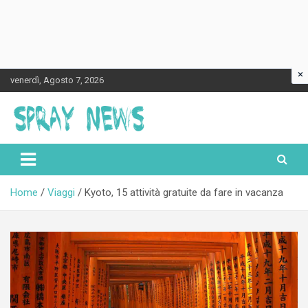
×
Skip
venerdì, Agosto 7, 2026
to
content
Spraynews.it
Home
Viaggi
Kyoto, 15 attività gratuite da fare in vacanza