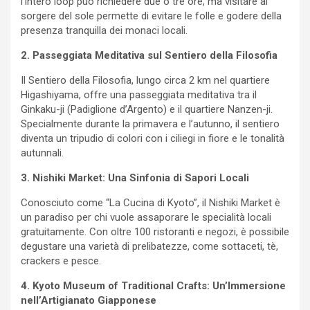
l’intero loop può richiedere due o tre ore, ma visitare al
sorgere del sole permette di evitare le folle e godere della
presenza tranquilla dei monaci locali.
2. Passeggiata Meditativa sul Sentiero della Filosofia
Il Sentiero della Filosofia, lungo circa 2 km nel quartiere
Higashiyama, offre una passeggiata meditativa tra il
Ginkaku-ji (Padiglione d’Argento) e il quartiere Nanzen-ji.
Specialmente durante la primavera e l’autunno, il sentiero
diventa un tripudio di colori con i ciliegi in fiore e le tonalità
autunnali.
3. Nishiki Market: Una Sinfonia di Sapori Locali
Conosciuto come “La Cucina di Kyoto”, il Nishiki Market è
un paradiso per chi vuole assaporare le specialità locali
gratuitamente. Con oltre 100 ristoranti e negozi, è possibile
degustare una varietà di prelibatezze, come sottaceti, tè,
crackers e pesce.
4. Kyoto Museum of Traditional Crafts: Un’Immersione
nell’Artigianato Giapponese