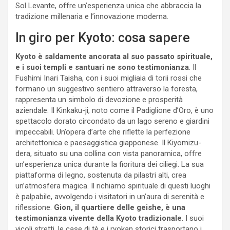
Sol Levante, offre un’esperienza unica che abbraccia la
tradizione millenaria e l’innovazione moderna.
In giro per Kyoto: cosa sapere
Kyoto è saldamente ancorata al suo passato spirituale,
e i suoi templi e santuari ne sono testimonianza
. Il
Fushimi Inari Taisha, con i suoi migliaia di torii rossi che
formano un suggestivo sentiero attraverso la foresta,
rappresenta un simbolo di devozione e prosperità
aziendale. Il Kinkaku-ji, noto come il Padiglione d’Oro, è uno
spettacolo dorato circondato da un lago sereno e giardini
impeccabili. Un’opera d’arte che riflette la perfezione
architettonica e paesaggistica giapponese. Il Kiyomizu-
dera, situato su una collina con vista panoramica, offre
un’esperienza unica durante la fioritura dei ciliegi. La sua
piattaforma di legno, sostenuta da pilastri alti, crea
un’atmosfera magica. Il richiamo spirituale di questi luoghi
è palpabile, avvolgendo i visitatori in un’aura di serenità e
riflessione.
Gion, il quartiere delle geishe, è una
testimonianza vivente della Kyoto tradizionale
. I suoi
vicoli stretti, le case di tè e i ryokan storici trasportano i