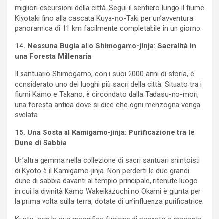
migliori escursioni della città. Segui il sentiero lungo il fiume
Kiyotaki fino alla cascata Kuya-no-Taki per un’avventura
panoramica di 11 km facilmente completabile in un giorno.
14. Nessuna Bugia allo Shimogamo-jinja: Sacralità in
una Foresta Millenaria
Il santuario Shimogamo, con i suoi 2000 anni di storia, è
considerato uno dei luoghi più sacri della città. Situato tra i
fiumi Kamo e Takano, è circondato dalla Tadasu-no-mori,
una foresta antica dove si dice che ogni menzogna venga
svelata.
15. Una Sosta al Kamigamo-jinja: Purificazione tra le
Dune di Sabbia
Un’altra gemma nella collezione di sacri santuari shintoisti
di Kyoto è il Kamigamo-jinja. Non perderti le due grandi
dune di sabbia davanti al tempio principale, ritenute luogo
in cui la divinità Kamo Wakeikazuchi no Okami è giunta per
la prima volta sulla terra, dotate di un’influenza purificatrice.
Kyoto, con la sua magnifica fusione di passato e presente,