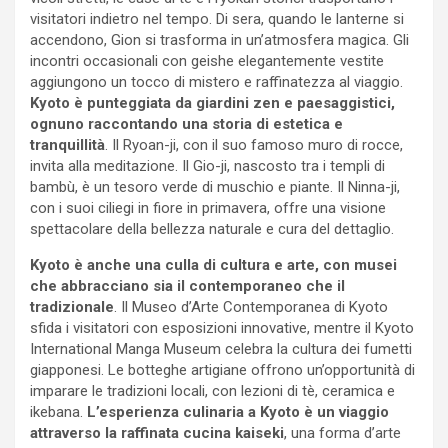
visitatori indietro nel tempo. Di sera, quando le lanterne si
accendono, Gion si trasforma in un’atmosfera magica. Gli
incontri occasionali con geishe elegantemente vestite
aggiungono un tocco di mistero e raffinatezza al viaggio.
Kyoto è punteggiata da giardini zen e paesaggistici,
ognuno raccontando una storia di estetica e
tranquillità
. Il Ryoan-ji, con il suo famoso muro di rocce,
invita alla meditazione. Il Gio-ji, nascosto tra i templi di
bambù, è un tesoro verde di muschio e piante. Il Ninna-ji,
con i suoi ciliegi in fiore in primavera, offre una visione
spettacolare della bellezza naturale e cura del dettaglio.
Kyoto è anche una culla di cultura e arte, con musei
che abbracciano sia il contemporaneo che il
tradizionale
. Il Museo d’Arte Contemporanea di Kyoto
sfida i visitatori con esposizioni innovative, mentre il Kyoto
International Manga Museum celebra la cultura dei fumetti
giapponesi. Le botteghe artigiane offrono un’opportunità di
imparare le tradizioni locali, con lezioni di tè, ceramica e
ikebana.
L’esperienza culinaria a Kyoto è un viaggio
attraverso la raffinata cucina kaiseki
, una forma d’arte