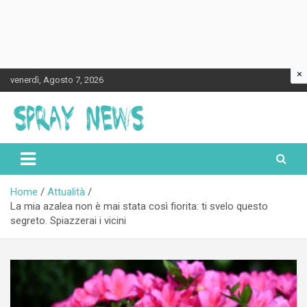
×
Skip
venerdì, Agosto 7, 2026
to
content
Spraynews.it
Home
Attualità
La mia azalea non è mai stata così fiorita: ti svelo questo
segreto. Spiazzerai i vicini