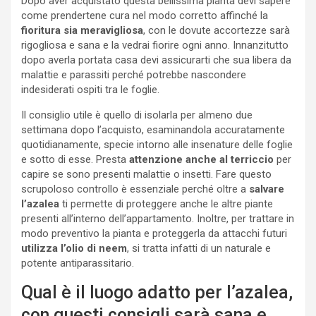
Dopo aver acquistato questa bellissima pianta devi sapere
come prendertene cura nel modo corretto affinché la
fioritura sia meravigliosa
, con le dovute accortezze sarà
rigogliosa e sana e la vedrai fiorire ogni anno. Innanzitutto
dopo averla portata casa devi assicurarti che sua libera da
malattie e parassiti perché potrebbe nascondere
indesiderati ospiti tra le foglie.
Il consiglio utile è quello di isolarla per almeno due
settimana dopo l’acquisto, esaminandola accuratamente
quotidianamente, specie intorno alle insenature delle foglie
e sotto di esse. Presta
attenzione anche al terriccio
per
capire se sono presenti malattie o insetti. Fare questo
scrupoloso controllo è essenziale perché oltre a
salvare
l’azalea
ti permette di proteggere anche le altre piante
presenti all’interno dell’appartamento. Inoltre, per trattare in
modo preventivo la pianta e proteggerla da attacchi futuri
utilizza l’olio di neem
, si tratta infatti di un naturale e
potente antiparassitario.
Qual è il luogo adatto per l’azalea,
con questi consigli sarà sana e