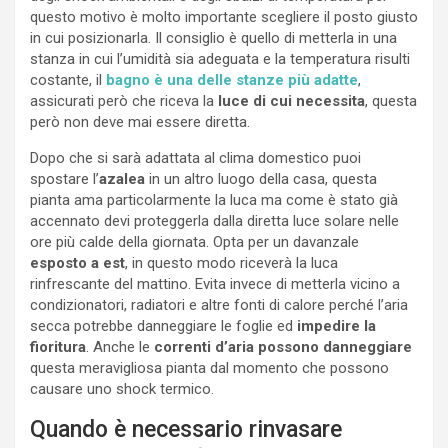
questo motivo è molto importante scegliere il posto giusto
in cui posizionarla. Il consiglio è quello di metterla in una
stanza in cui l’umidità sia adeguata e la temperatura risulti
costante, il
bagno è una delle stanze più adatte
,
assicurati però che riceva la
luce di cui necessita
, questa
però non deve mai essere diretta.
Dopo che si sarà adattata al clima domestico puoi
spostare l’
azalea
in un altro luogo della casa, questa
pianta ama particolarmente la luca ma come è stato già
accennato devi proteggerla dalla diretta luce solare nelle
ore più calde della giornata. Opta per un davanzale
esposto a est
, in questo modo riceverà la luca
rinfrescante del mattino. Evita invece di metterla vicino a
condizionatori, radiatori e altre fonti di calore perché l’aria
secca potrebbe danneggiare le foglie ed
impedire la
fioritura
. Anche le
correnti d’aria possono danneggiare
questa meravigliosa pianta dal momento che possono
causare uno shock termico.
Quando è necessario rinvasare