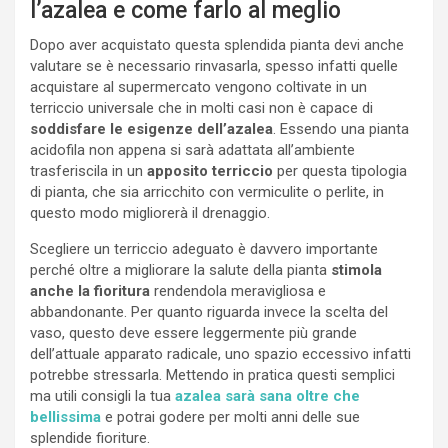
l’azalea e come farlo al meglio
Dopo aver acquistato questa splendida pianta devi anche
valutare se è necessario rinvasarla, spesso infatti quelle
acquistare al supermercato vengono coltivate in un
terriccio universale che in molti casi non è capace di
soddisfare le esigenze dell’azalea
. Essendo una pianta
acidofila non appena si sarà adattata all’ambiente
trasferiscila in un
apposito terriccio
per questa tipologia
di pianta, che sia arricchito con vermiculite o perlite, in
questo modo migliorerà il drenaggio.
Scegliere un terriccio adeguato è davvero importante
perché oltre a migliorare la salute della pianta
stimola
anche la fioritura
rendendola meravigliosa e
abbandonante. Per quanto riguarda invece la scelta del
vaso, questo deve essere leggermente più grande
dell’attuale apparato radicale, uno spazio eccessivo infatti
potrebbe stressarla. Mettendo in pratica questi semplici
ma utili consigli la tua
azalea sarà sana oltre che
bellissima
e potrai godere per molti anni delle sue
splendide fioriture.