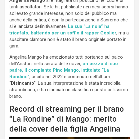
Angelina Mango
si è ritagliata un posticino nel cuore di
tanti ascoltatori. Se le hit pubblicate nei mesi scorsi hanno
sollevato grande interesse, non solo del pubblico ma
anche della critica, è con la partecipazione a Sanremo che
si è lanciata definitivamente.
La sua “La noia” ha
trionfato, battendo per un soffio il rapper Geolier
, ma a
suscitare clamore non è stato il brano originale portato in
gara.
Angelina Mango ha emozionato tutti portando sul palco
dell’Ariston, nella serata delle cover,
un pezzo di suo
padre, il compianto Pino Mango, intitolato “La
Rondine”
, uscito nel 2022 e contenuto nell’album
“
Disincanto
”. La sua interpretazione è stata incredibile,
straordinaria, e ha rilanciato in classifica questo bellissimo
brano.
Record di streaming per il brano
“La Rondine” di Mango: merito
della cover della figlia Angelina