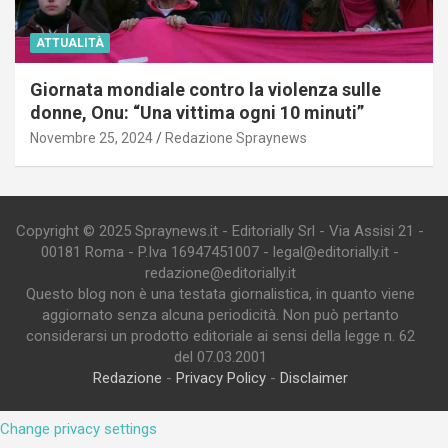
ATTUALITÀ
Giornata mondiale contro la violenza sulle
donne, Onu: “Una vittima ogni 10 minuti”
Novembre 25, 2024
Redazione Spraynews
Copyright © 2025 Spraynews.it - Editorially Srl - Via Assisi 21 -
00181 Roma - P.Iva 16947451007 - legal@editorially.it -
redazione@editorially.it
Questo blog non è una testata giornalistica, in quanto viene
aggiornato senza alcuna periodicità. Non può pertanto
considerarsi un prodotto editoriale ai sensi della legge n. 62
del 07.03.2001
Redazione
-
Privacy Policy
-
Disclaimer
Change privacy settings