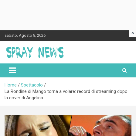
×
Skip
sabato, Agosto 8, 2026
to
content
Spraynews.it
Home
Spettacolo
La Rondine di Mango torna a volare: record di streaming dopo
la cover di Angelina