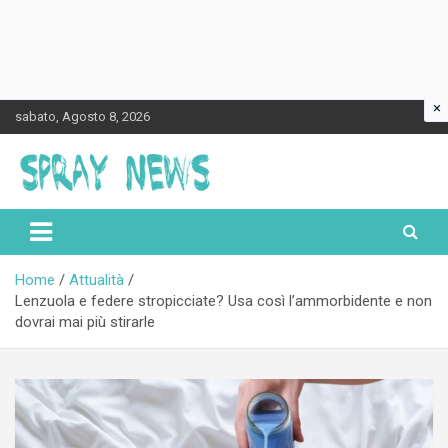
×
Skip
sabato, Agosto 8, 2026
to
content
Spraynews.it
Home
Attualità
Lenzuola e federe stropicciate? Usa così l’ammorbidente e non
dovrai mai più stirarle