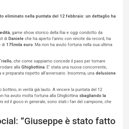
to eliminato nella puntata del 12 febbraio: un dettaglio ha
edità
, game show storico della Rai e oggi condotto da
it di
Daniele
che ha aperto l’anno con vincite da record, ha
 di
175mila euro
. Ma non ha avuto fortuna nella sua ultima
Triello
, che come sappiamo concede il pass per tornare
rodare alla
Ghigliottina
. E’ stata una nuova concorrente,
va e preparata rispetto all’avversario. Insomma, una
delusione
bottino, in verità già lauto. A vincere la puntata del 12
on ha avuto molta fortuna alla Ghigliottina
sbagliando la
 ed il gioco in generale, sono stati i fan del campione, che
cial: “Giuseppe è stato fatto