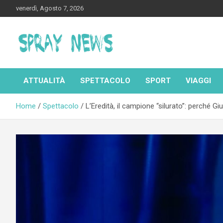
Skip
venerdì, Agosto 7, 2026
to
content
Spraynews.it
ATTUALITÀ
SPETTACOLO
SPORT
VIAGGI
Home
Spettacolo
L’Eredità, il campione “silurato”: perché Gi