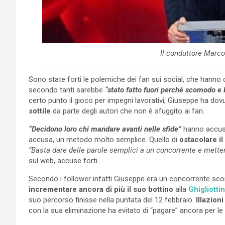
Il conduttore Marco
Sono state forti le polemiche dei fan sui social, che hann
secondo tanti sarebbe
“stato fatto fuori perché scomodo e 
certo punto il gioco per impegni lavorativi, Giuseppe ha dovu
sottile
da parte degli autori che non è sfuggito ai fan.
“Decidono loro chi mandare avanti nelle sfide”
hanno accusat
accusa, un metodo molto semplice. Quello di
ostacolare i
“Basta dare delle parole semplici a un concorrente e metterne
sul web, accuse forti.
Secondo i follower infatti Giuseppe era un concorrente 
incrementare ancora di più il suo bottino
alla
Ghigliotti
suo percorso finisse nella puntata del 12 febbraio.
Illazion
con la sua eliminazione ha evitato di “pagare” ancora per le 