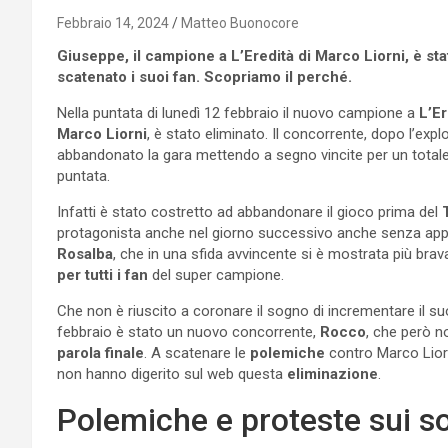
Febbraio 14, 2024
Matteo Buonocore
Giuseppe, il campione a L’Eredità di Marco Liorni, è sta
scatenato i suoi fan. Scopriamo il perché.
Nella puntata di lunedì 12 febbraio il nuovo campione a
L’Er
Marco Liorni
, è stato eliminato. Il concorrente, dopo l’explo
abbandonato la gara mettendo a segno vincite per un totale
puntata.
Infatti è stato costretto ad abbandonare il gioco prima del
protagonista anche nel giorno successivo anche senza app
Rosalba
, che in una sfida avvincente si è mostrata più bra
per tutti i fan
del super campione.
Che non è riuscito a coronare il sogno di incrementare il suo 
febbraio è stato un nuovo concorrente,
Rocco
, che però n
parola finale
. A scatenare le
polemiche
contro Marco Liorni
non hanno digerito sul web questa
eliminazione
.
Polemiche e proteste sui so