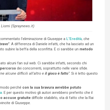
 Liorni (Spraynews.it)
o commentato l’eliminazione di Giuseppe a
L’Eredità
, che
bravo”
. A differenza di Daniele infatti, che ha lasciato ad un
to subire la beffa della sconfitta. E ci sarebbe un
metodo
o alcuni fan sul web. Ci sarebbe infatti, secondo chi
l percorso
dei concorrenti, soprattutto nelle varie sfide.
 alcune difficili all’altro e
il gioco è fatto
“
. Si è letto questo
scomodo perché
con la sua bravura avrebbe potuto
na
. E per questo motivo gli autori avrebbero preferito che il
i o accuse gratuite
difficile stabilirlo, sta di fatto che la Rai
vincite di Giuseppe.