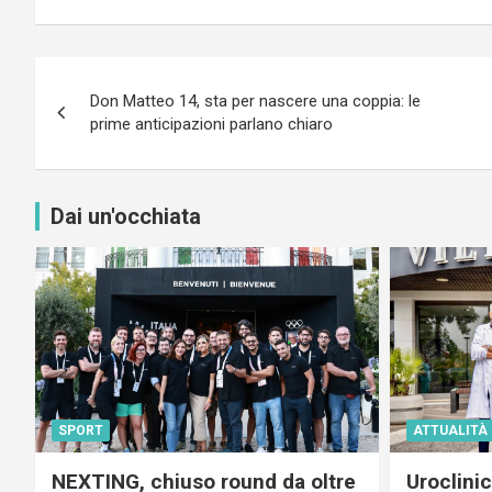
Navigazione
Don Matteo 14, sta per nascere una coppia: le
articoli
prime anticipazioni parlano chiaro
Dai un'occhiata
SPORT
ATTUALITÀ
NEXTING, chiuso round da oltre
Uroclini