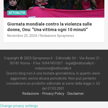
ATTUALITÀ
Giornata mondiale contro la violenza sulle
donne, Onu: “Una vittima ogni 10 minuti”
Novembre 25, 2024
Redazione Spraynews
Copyright © 2025 Spraynews.it - Editorially Srl - Via Assisi 21 -
00181 Roma - P.Iva 16947451007 - legal@editorially.it -
redazione@editorially.it
Questo blog non è una testata giornalistica, in quanto viene
aggiornato senza alcuna periodicità. Non può pertanto
considerarsi un prodotto editoriale ai sensi della legge n. 62
del 07.03.2001
Redazione
-
Privacy Policy
-
Disclaimer
Change privacy settings