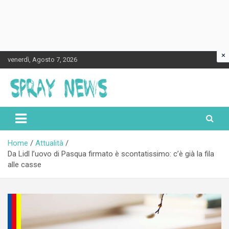
×
Skip
venerdì, Agosto 7, 2026
to
content
Spraynews.it
Home
Attualità
Da Lidl l’uovo di Pasqua firmato è scontatissimo: c’è già la fila
alle casse