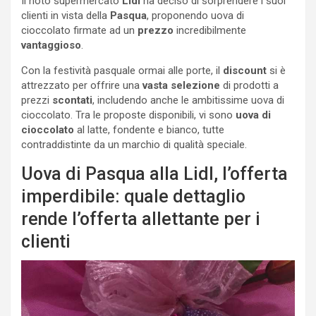
Il noto supermercato
Lidl
ha deciso di sorprendere i suoi
clienti in vista della
Pasqua
, proponendo uova di
cioccolato firmate ad un
prezzo
incredibilmente
vantaggioso
.
Con la festività pasquale ormai alle porte, il
discount
si è
attrezzato per offrire una
vasta selezione
di prodotti a
prezzi
scontati
, includendo anche le ambitissime uova di
cioccolato. Tra le proposte disponibili, vi sono
uova
di
cioccolato
al latte, fondente e bianco, tutte
contraddistinte da un marchio di qualità speciale.
Uova di Pasqua alla Lidl, l’offerta
imperdibile: quale dettaglio
rende l’offerta allettante per i
clienti