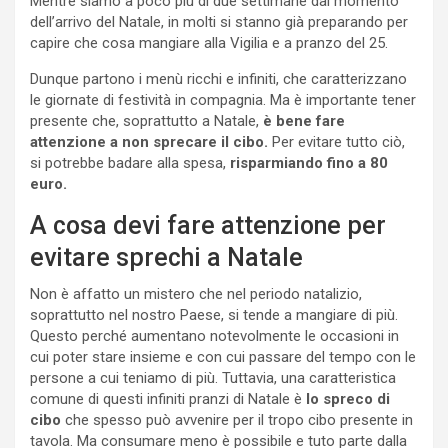
Mentre siamo a poco più di due settimane dal momento
dell’arrivo del Natale, in molti si stanno già preparando per
capire che cosa mangiare alla Vigilia e a pranzo del 25.
Dunque partono i menù ricchi e infiniti, che caratterizzano
le giornate di festività in compagnia. Ma è importante tener
presente che, soprattutto a Natale,
è bene fare
attenzione a non sprecare il cibo.
Per evitare tutto ciò,
si potrebbe badare alla spesa,
risparmiando fino a 80
euro.
A cosa devi fare attenzione per
evitare sprechi a Natale
Non è affatto un mistero che nel periodo natalizio,
soprattutto nel nostro Paese, si tende a mangiare di più.
Questo perché aumentano notevolmente le occasioni in
cui poter stare insieme e con cui passare del tempo con le
persone a cui teniamo di più. Tuttavia, una caratteristica
comune di questi infiniti pranzi di Natale è
lo spreco di
cibo
che spesso può avvenire per il tropo cibo presente in
tavola. Ma consumare meno è possibile e tuto parte dalla