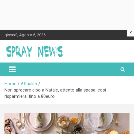
×
Skip
giovedì, Agosto 6, 2026
to
content
Spraynews.it
Home
Attualità
Non sprecare cibo a Natale, attento alla spesa: così
risparmierai fino a 80euro