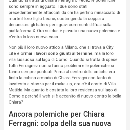
Quando si tratta di Chiara Ferragni o Fedez le polemiche
sono sempre in agguato. I due sono stati
precedentemente attaccati da chi ha perfino minacciato di
morte il loro figlio Leone, costringendo la coppia a
denunciare gli haters per i gravi commenti diffusi sulla
piattaforma X. Ora sui due è piovuta una nuova polemica e
c’entra la loro nuova casa.
Non più il loro nuovo attico a Milano, che si trova a City
Life e o
rmai i lavori sono giunti al termine
, ma la loro
villa lussuosa sul lago di Como. Quando si tratta di spese
folli i Ferragnez non si fanno problemi e le polemiche si
fanno sempre puntuali. Prima al centro delle critiche era
finita la cabina armadio di Chiara Ferragni con tanto di
lavatesta e stanza per il make-up, ora c’è il costo di Villa
Matilda. Ma quanto è costata la loro residenza sul lago di
Como e perché il web si è accanito di nuovo contro la bella
Chiara?
Ancora polemiche per Chiara
Ferragni: colpa della sua nuova