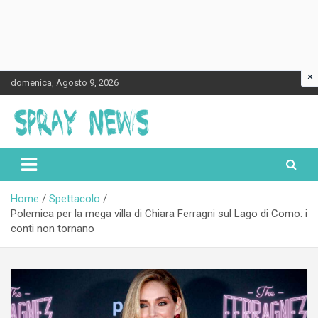
×
Skip
domenica, Agosto 9, 2026
to
content
Spraynews.it
Home
Spettacolo
Polemica per la mega villa di Chiara Ferragni sul Lago di Como: i
conti non tornano