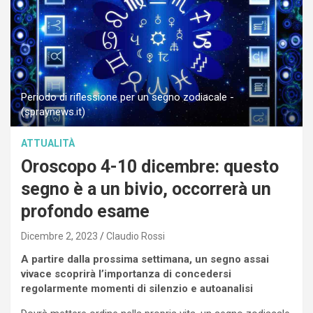
Periodo di riflessione per un segno zodiacale -
(spraynews.it)
ATTUALITÀ
Oroscopo 4-10 dicembre: questo
segno è a un bivio, occorrerà un
profondo esame
Dicembre 2, 2023
Claudio Rossi
A partire dalla prossima settimana, un segno assai
vivace scoprirà l’importanza di concedersi
regolarmente momenti di silenzio e autoanalisi