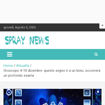
×
Skip
giovedì, Agosto 6, 2026
to
content
Spraynews.it
Home
Attualità
Oroscopo 4-10 dicembre: questo segno è a un bivio, occorrerà
un profondo esame