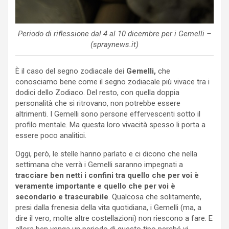
Periodo di riflessione dal 4 al 10 dicembre per i Gemelli –
(spraynews.it)
È il caso del segno zodiacale dei
Gemelli,
che
conosciamo bene come il segno zodiacale più vivace tra i
dodici dello Zodiaco. Del resto, con quella doppia
personalità che si ritrovano, non potrebbe essere
altrimenti. I Gemelli sono persone effervescenti sotto il
profilo mentale. Ma questa loro vivacità spesso li porta a
essere poco analitici.
Oggi, però, le stelle hanno parlato e ci dicono che nella
settimana che verrà i Gemelli saranno impegnati a
tracciare ben netti i confini tra quello che per voi è
veramente importante e quello che per voi è
secondario e trascurabile
. Qualcosa che solitamente,
presi dalla frenesia della vita quotidiana, i Gemelli (ma, a
dire il vero, molte altre costellazioni) non riescono a fare. E
allora ben venga un periodo di questo tipo perché vi