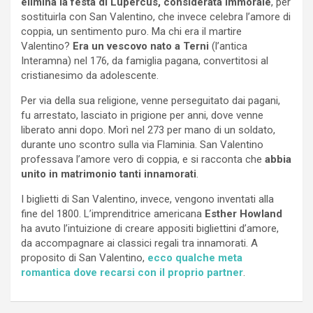
elimina la festa di Lupercus, considerata immorale
, per
sostituirla con San Valentino, che invece celebra l’amore di
coppia, un sentimento puro. Ma chi era il martire
Valentino?
Era un vescovo nato a Terni
(l’antica
Interamna) nel 176, da famiglia pagana, convertitosi al
cristianesimo da adolescente.
Per via della sua religione, venne perseguitato dai pagani,
fu arrestato, lasciato in prigione per anni, dove venne
liberato anni dopo. Morì nel 273 per mano di un soldato,
durante uno scontro sulla via Flaminia. San Valentino
professava l’amore vero di coppia, e si racconta che
abbia
unito in matrimonio tanti innamorati
.
I biglietti di San Valentino, invece, vengono inventati alla
fine del 1800. L’imprenditrice americana
Esther Howland
ha avuto l’intuizione di creare appositi bigliettini d’amore,
da accompagnare ai classici regali tra innamorati. A
proposito di San Valentino,
ecco qualche meta
romantica dove recarsi con il proprio partner
.