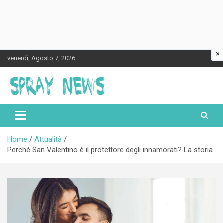
×
Skip
venerdì, Agosto 7, 2026
to
content
Spraynews.it
Home
Attualità
Perché San Valentino è il protettore degli innamorati? La storia