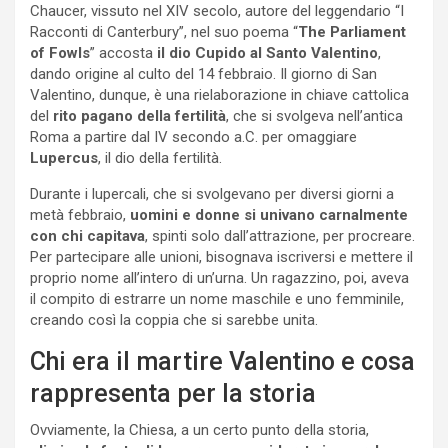
Chaucer, vissuto nel XIV secolo, autore del leggendario “I
Racconti di Canterbury”, nel suo poema “
The Parliament
of Fowls
” accosta
il dio Cupido al Santo Valentino
,
dando origine al culto del 14 febbraio. Il giorno di San
Valentino, dunque, è una rielaborazione in chiave cattolica
del
rito pagano della fertilità
, che si svolgeva nell’antica
Roma a partire dal IV secondo a.C. per omaggiare
Lupercus
, il dio della fertilità.
Durante i lupercali, che si svolgevano per diversi giorni a
metà febbraio,
uomini e donne si univano carnalmente
con chi capitava
, spinti solo dall’attrazione, per procreare.
Per partecipare alle unioni, bisognava iscriversi e mettere il
proprio nome all’intero di un’urna. Un ragazzino, poi, aveva
il compito di estrarre un nome maschile e uno femminile,
creando così la coppia che si sarebbe unita.
Chi era il martire Valentino e cosa
rappresenta per la storia
Ovviamente, la Chiesa, a un certo punto della storia,