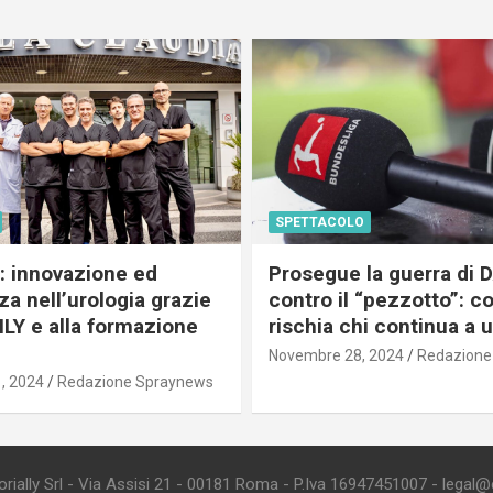
SPETTACOLO
c: innovazione ed
Prosegue la guerra di
a nell’urologia grazie
contro il “pezzotto”: c
ILY e alla formazione
rischia chi continua a 
Novembre 28, 2024
Redazione
, 2024
Redazione Spraynews
ially Srl - Via Assisi 21 - 00181 Roma - P.Iva 16947451007 - legal@edi