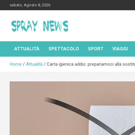
Skip
sabato, Agosto 8, 2026
to
content
Spraynews.it
ATTUALITÀ
SPETTACOLO
SPORT
VIAGGI
Home
Attualità
Carta igienica addio: prepariamoci alla sostit