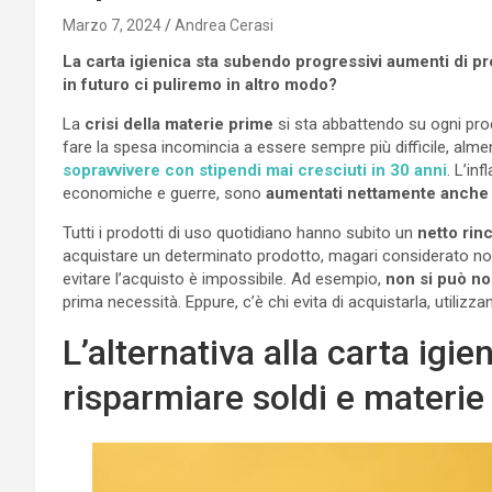
Marzo 7, 2024
Andrea Cerasi
La carta igienica sta subendo progressivi aumenti di p
in futuro ci puliremo in altro modo?
La
crisi della materie prime
si sta abbattendo su ogni prod
fare la spesa incomincia a essere sempre più difficile, almen
sopravvivere con stipendi mai cresciuti in 30 anni
. L’in
economiche e guerre, sono
aumentati nettamente anche i
Tutti i prodotti di uso quotidiano hanno subito un
netto rin
acquistare un determinato prodotto, magari considerato non 
evitare l’acquisto è impossibile. Ad esempio,
non si può no
prima necessità. Eppure, c’è chi evita di acquistarla, utilizzan
L’alternativa alla carta igie
risparmiare soldi e materie