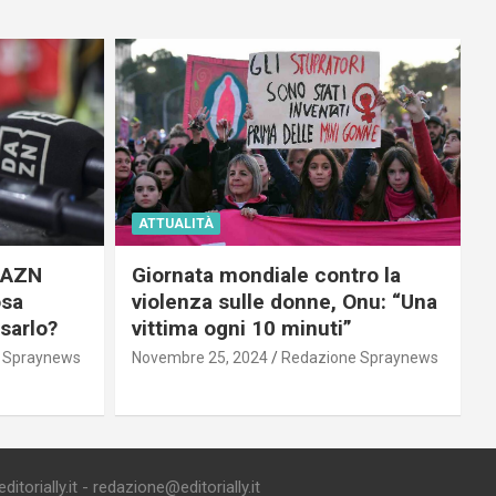
ATTUALITÀ
 DAZN
Giornata mondiale contro la
osa
violenza sulle donne, Onu: “Una
usarlo?
vittima ogni 10 minuti”
 Spraynews
Novembre 25, 2024
Redazione Spraynews
torially.it - redazione@editorially.it