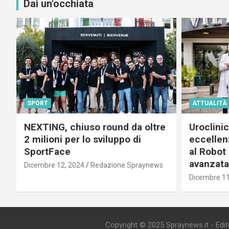
Dai un'occhiata
SPORT
ATTUALITÀ
NEXTING, chiuso round da oltre
Uroclini
2 milioni per lo sviluppo di
eccellenz
SportFace
al Robot 
avanzata
Dicembre 12, 2024
Redazione Spraynews
Dicembre 11
Copyright © 2025 Spraynews.it - Editor