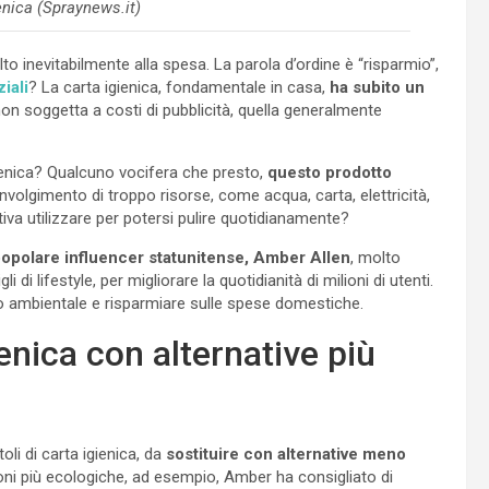
ienica (Spraynews.it)
to inevitabilmente alla spesa. La parola d’ordine è “risparmio”,
iali
? La carta igienica, fondamentale in casa,
ha subito un
 non soggetta a costi di pubblicità, quella generalmente
gienica? Qualcuno vocifera che presto,
questo prodotto
oinvolgimento di troppo risorse, come acqua, carta, elettricità,
tiva utilizzare per potersi pulire quotidianamente?
opolare influencer statunitense, Amber Allen
, molto
di lifestyle, per migliorare la quotidianità di milioni di utenti.
to ambientale e risparmiare sulle spese domestiche.
enica con alternative più
toli di carta igienica, da
sostituire con alternative meno
ioni più ecologiche, ad esempio, Amber ha consigliato di