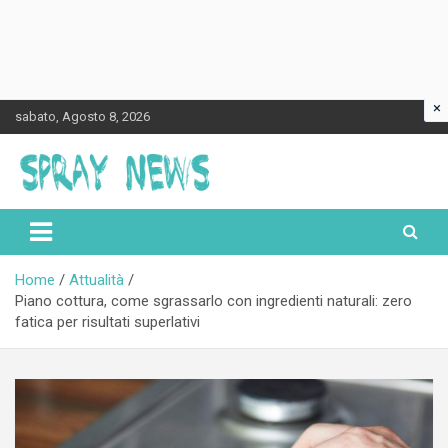
×
Skip
sabato, Agosto 8, 2026
to
content
Spraynews.it
Home
Attualità
Piano cottura, come sgrassarlo con ingredienti naturali: zero
fatica per risultati superlativi