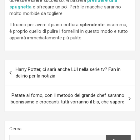
dovesse essere successo, vi basterà
prendere una
spugnetta
e sfregare un po’. Però le macchie saranno
molto morbide da togliere.
Il trucco per avere il piano cottura
splendente
, insomma,
è proprio quello di pulire i fornellini in questo modo e tutto
apparirà immediatamente più pulito.
Navigazione
Harry Potter, ci sarà anche LUI nella serie tv? Fan in
articoli
delirio per la notizia
Patate al forno, con il metodo del grande chef saranno
buonissime e croccanti: tutti vorranno il bis, che sapore
Cerca